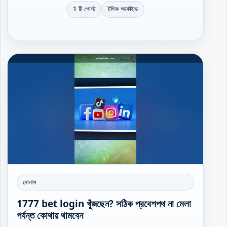
1 টি পোস্ট
টপিক আর্কাইভ
বোনাস
1777 bet login খুঁজছেন? সঠিক প্রবেশপথ না মেলা
পর্যন্ত কোথায় থামবেন