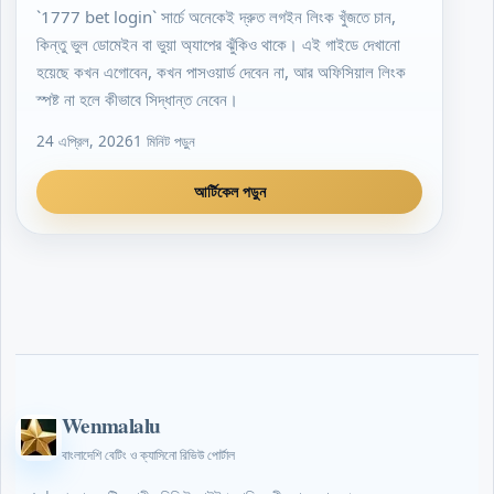
`1777 bet login` সার্চে অনেকেই দ্রুত লগইন লিংক খুঁজতে চান,
কিন্তু ভুল ডোমেইন বা ভুয়া অ্যাপের ঝুঁকিও থাকে। এই গাইডে দেখানো
হয়েছে কখন এগোবেন, কখন পাসওয়ার্ড দেবেন না, আর অফিসিয়াল লিংক
স্পষ্ট না হলে কীভাবে সিদ্ধান্ত নেবেন।
24 এপ্রিল, 2026
1 মিনিট পড়ুন
আর্টিকেল পড়ুন
Wenmalalu
বাংলাদেশি বেটিং ও ক্যাসিনো রিভিউ পোর্টাল