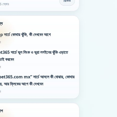
রিভিউ
6 স্কোর
ন্ধ
সার্চে কোথায় ঝুঁকি, কী দেখবেন আগে
ন
 সার্চে ভুল লিংক ও ভুয়া লগইনের ঝুঁকি এড়াতে
চাই করবেন
ন
t365.com mx” সার্চে আসলে কী বোঝায়, কোথায়
 হয়, আর ক্লিকের আগে কী দেখবেন
ন
যাগ