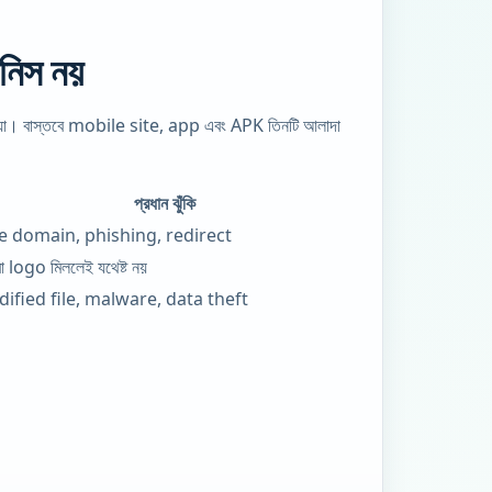
নিস নয়
েওয়া। বাস্তবে mobile site, app এবং APK তিনটি আলাদা
প্রধান ঝুঁকি
e domain, phishing, redirect
বা logo মিললেই যথেষ্ট নয়
ified file, malware, data theft