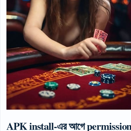
APK install-এর আগে permission 