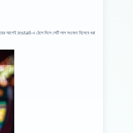
ের আগেই install-এ ঠেলে দিলে সেটি লাল সংকেত হিসেবে ধরা