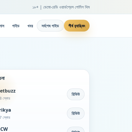
১৮+ | ডেমো-রেডি ওয়ার্ডপ্রেস পোর্টাল থিম
নাস
গাইড
খবর
সর্বশেষ গাইড
শীর্ষ র‍্যাঙ্কিং
োচনা
eetbuzz
রিভিউ
8 স্কোর
rikya
রিভিউ
7 স্কোর
CW