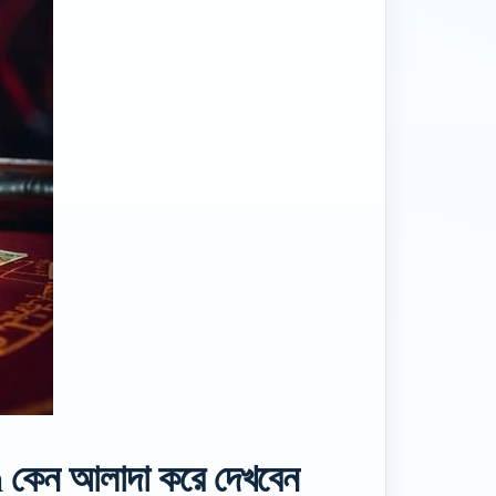
কেন আলাদা করে দেখবেন