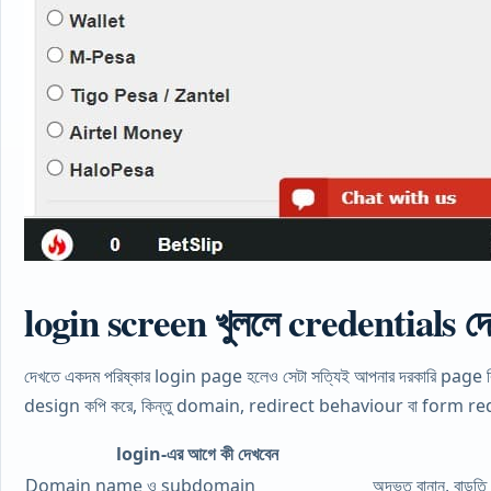
login screen খুললে credentials দে
দেখতে একদম পরিষ্কার login page হলেও সেটা সত্যিই আপনার দরকারি page
design কপি করে, কিন্তু domain, redirect behaviour বা form req
login-এর আগে কী দেখবেন
Domain name ও subdomain
অদ্ভুত বানান, বাড়তি