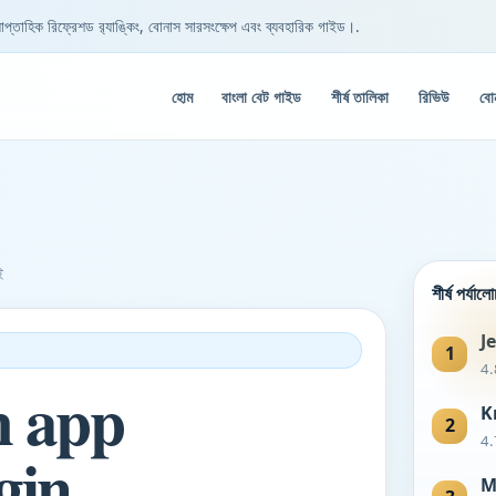
াপ্তাহিক রিফ্রেশড র‍্যাঙ্কিং, বোনাস সারসংক্ষেপ এবং ব্যবহারিক গাইড।.
হোম
বাংলা বেট গাইড
শীর্ষ তালিকা
রিভিউ
বো
ই
শীর্ষ পর্যাল
J
1
4.
h app
K
2
4.
gin
M