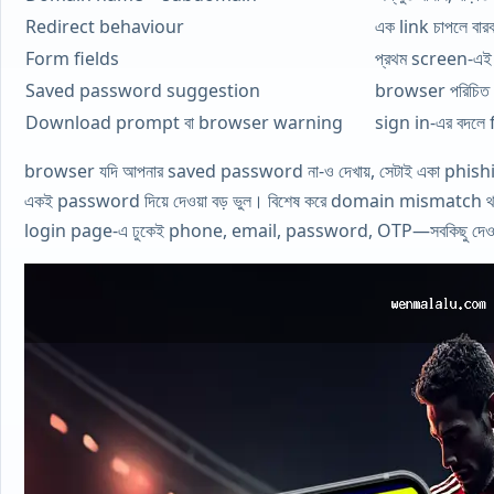
Redirect behaviour
এক link চাপলে বার
Form fields
প্রথম screen-এ
Saved password suggestion
browser পরিচিত l
Download prompt বা browser warning
sign in-এর বদলে 
browser যদি আপনার saved password না-ও দেখায়, সেটাই একা phishing-এ
একই password দিয়ে দেওয়া বড় ভুল। বিশেষ করে domain mismatch থাকলে
login page-এ ঢুকেই phone, email, password, OTP—সবকিছু দেওয়া 