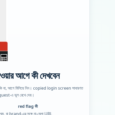
ওয়ার আগে কী দেখবেন
 কি না, আগে মিলিয়ে নিন। copied login screen সাধারণত
uest-এ ভুল রেখে দেয়।
red flag কী
 শব্দ, বা brand-এর সঙ্গে না-মেলা URL