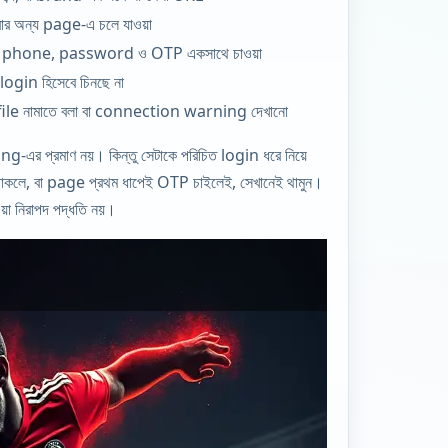
বার অন্য page-এ চলে যাওয়া
ই phone, password ও OTP একসাথে চাওয়া
ogin হিসেবে চিনছে না
file নামাতে বলা বা connection warning দেখানো
র প্রমাণ নয়। কিন্তু সেটাকে পরিচিত login ধরে নিয়ে
, বা page প্রথম ধাপেই OTP চাইলেই, সেখানেই থামুন।
নিরাপদ পদ্ধতি নয়।