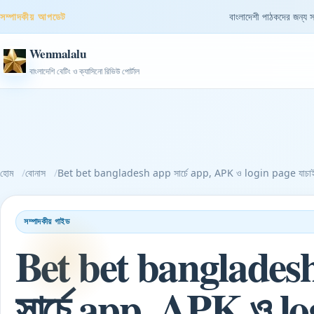
সম্পাদকীয় আপডেট
বাংলাদেশী পাঠকদের জন্য স
Wenmalalu
বাংলাদেশি বেটিং ও ক্যাসিনো রিভিউ পোর্টাল
হোম
বোনাস
Bet bet bangladesh app সার্চে app, APK ও login page যাচা
সম্পাদকীয় গাইড
Bet bet banglades
সার্চে app, APK ও lo