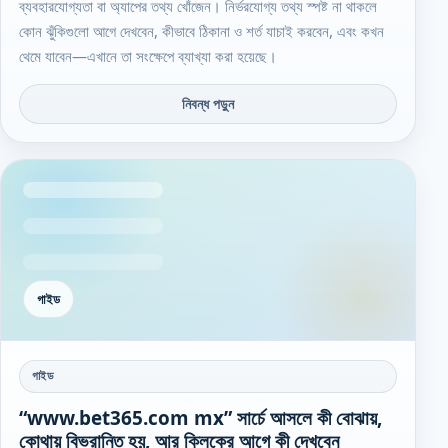
ব্যবহারযোগ্যতা বা অ্যাপের তথ্য খোঁজেন। নির্ভরযোগ্য তথ্য স্পষ্ট না থাকলে
কোন ঝুঁকিগুলো আগে দেখবেন, কীভাবে ঠিকানা ও শর্ত যাচাই করবেন, এবং কখন
থেমে যাবেন—এখানে তা সংক্ষেপে ব্যাখ্যা করা হয়েছে।
নিবন্ধ পড়ুন
গাইড
গাইড
“www.bet365.com mx” সার্চে আসলে কী বোঝায়,
কোথায় বিভ্রান্তি হয়, আর ক্লিকের আগে কী দেখবেন