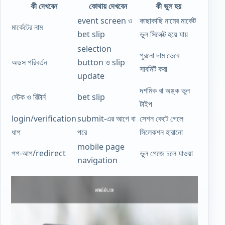
কী দেখবেন
কোথায় দেখবেন
কী ভুল হয়
event screen ও
কাছাকাছি নামের মার্কেট
মার্কেটের নাম
bet slip
ভুল সিলেক্ট হয়ে যায়
selection
পুরনো দাম ভেবে
অডস পরিবর্তন
button ও slip
সাবমিট করা
update
দশমিক বা অঙ্ক ভুল
স্টেক ও রিটার্ন
bet slip
টাইপ
login/verification
submit-এর আগে বা
সেশন কেটে গেলে
ধাপ
পরে
সিলেকশন হারানো
mobile page
পপ-আপ/redirect
ভুল পেজে চলে যাওয়া
navigation