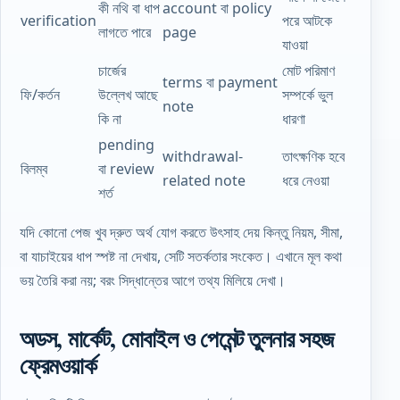
কী নথি বা ধাপ
account বা policy
verification
পরে আটকে
লাগতে পারে
page
যাওয়া
চার্জের
মোট পরিমাণ
terms বা payment
ফি/কর্তন
উল্লেখ আছে
সম্পর্কে ভুল
note
কি না
ধারণা
pending
withdrawal-
তাৎক্ষণিক হবে
বিলম্ব
বা review
related note
ধরে নেওয়া
শর্ত
যদি কোনো পেজ খুব দ্রুত অর্থ যোগ করতে উৎসাহ দেয় কিন্তু নিয়ম, সীমা,
বা যাচাইয়ের ধাপ স্পষ্ট না দেখায়, সেটি সতর্কতার সংকেত। এখানে মূল কথা
ভয় তৈরি করা নয়; বরং সিদ্ধান্তের আগে তথ্য মিলিয়ে দেখা।
অডস, মার্কেট, মোবাইল ও পেমেন্ট তুলনার সহজ
ফ্রেমওয়ার্ক