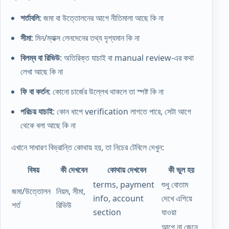
শর্তাবলি
: জমা বা উত্তোলনের আগে নীতিমালা আছে কি না
সীমা
: মিন/ম্যাক্স লেনদেনের তথ্য দৃশ্যমান কি না
বিলম্ব বা রিভিউ
: অতিরিক্ত যাচাই বা manual review-এর কথা
লেখা আছে কি না
ফি বা কর্তন
: কোনো চার্জের উল্লেখ থাকলে তা স্পষ্ট কি না
পরিচয় যাচাই
: কোন ধাপে verification লাগতে পারে, সেটা আগে
থেকে বলা আছে কি না
এখানে সাধারণ বিভ্রান্তি কোথায় হয়, তা নিচের টেবিলে দেখুন:
বিষয়
কী দেখবেন
কোথায় দেখবেন
কী ভুল হয়
terms, payment
শুধু বোতাম
জমা/উত্তোলন
নিয়ম, সীমা,
info, account
দেখে এগিয়ে
শর্ত
রিভিউ
section
যাওয়া
আগে না জেনে