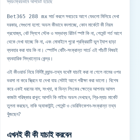
স্বয়ংক্রিয়ভাবে আপডেট হয়েছে
সার্চ করলে সবচেয়ে আগে যেগুলো মিলিয়ে দেখা
Bet365 288 mx
দরকার, সেগুলো হলো: অডস কীভাবে বদলাচ্ছে, কোন মার্কেটে কী নিয়ম
প্রযোজ্য, বেট স্লিপে স্টেক ও সম্ভাব্য রিটার্ন স্পষ্ট কি না,
পেমেন্ট শর্ত
আগে
থেকে দেখা যাচ্ছে কি না, এবং মোবাইলে পুরো প্রক্রিয়াটি ভুল ট্যাপ ছাড়া
ব্যবহার করা যায় কি না। স্পোর্টস বেটিং-সংক্রান্ত সার্চে এই পাঁচটি বিষয়ই
ব্যবহারিক সিদ্ধান্তের কেন্দ্র।
এই কীওয়ার্ড নিয়ে নির্দিষ্ট ব্র্যান্ড-তথ্য যথেষ্ট যাচাই করা না গেলে নামের ওপর
ভরসা না করে স্ক্রিনে যা দেখা যায় সেটাই আগে পরীক্ষা করা ভালো। বিশেষ
করে একই ধরনের নাম, সংখ্যা, বা ভিন্ন লিংকের ক্ষেত্রে আপনার আসল
কাজটা পরিষ্কার রাখুন: আপনি কি লাইভ অডস দেখছেন, প্রি-ম্যাচ মার্কেট
তুলনা করছেন, নাকি অ্যাকাউন্ট, পেমেন্ট ও ভেরিফিকেশন-সংক্রান্ত তথ্য
খুঁজছেন?
এখনই কী কী যাচাই করবেন