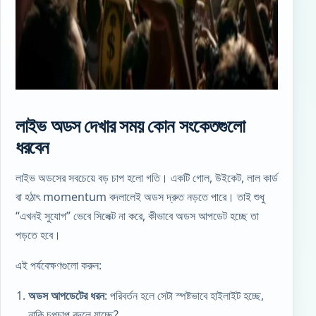
লাইভ অডস দেখার সময় কোন সংকেতগুলো
ধরবেন
লাইভ অডসের সবচেয়ে বড় চাপ হলো গতি। একটি গোল, উইকেট, লাল কার্ড
বা হঠাৎ momentum বদলালেই অডস দ্রুত নড়তে পারে। তাই শুধু
“এখনই সুযোগ” ভেবে সিলেক্ট না করে, কীভাবে অডস আপডেট হচ্ছে তা
পড়তে হবে।
এই পর্যবেক্ষণগুলো করুন:
অডস আপডেটের ধরন
: পরিবর্তন হলে সেটা স্পষ্টভাবে হাইলাইট হচ্ছে,
নাকি চুপচাপ বদলে যাচ্ছে?