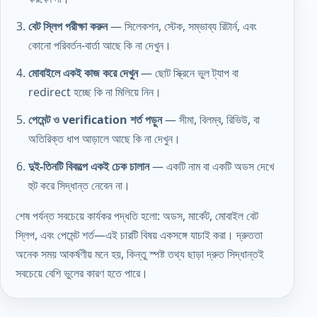
বেট স্লিপ পরীক্ষা করুন
— সিলেকশন, স্টেক, সম্ভাব্য রিটার্ন, এবং
কোনো পরিবর্তন-বার্তা আছে কি না দেখুন।
মোবাইলে একই কাজ করে দেখুন
— ছোট স্ক্রিনে ভুল ট্যাপ বা
redirect হচ্ছে কি না মিলিয়ে নিন।
পেমেন্ট ও verification শর্ত পড়ুন
— সীমা, বিলম্ব, রিভিউ, বা
অতিরিক্ত ধাপ আড়ালে আছে কি না দেখুন।
দুই-তিনটি বিকল্পে একই চেক চালান
— একটি নাম বা একটি অডস দেখে
হুট করে সিদ্ধান্ত নেবেন না।
শেষ পর্যন্ত সবচেয়ে কার্যকর পদ্ধতি হলো: অডস, মার্কেট, মোবাইল বেট
স্লিপ, এবং পেমেন্ট শর্ত—এই চারটি বিষয় একসঙ্গে যাচাই করা। দ্রুততা
অনেক সময় আকর্ষণীয় মনে হয়, কিন্তু স্পষ্ট তথ্য ছাড়া দ্রুত সিদ্ধান্তই
সবচেয়ে বেশি ভুলের কারণ হতে পারে।