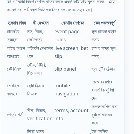
দুই বা তিনটি বিকল্প দেখলে নামের বদলে একই কাঠামোয় তুলনা করুন। এতে
আবেগ নয়, পর্যবেক্ষণ ভিত্তিক সিদ্ধান্ত নেওয়া সহজ হয়।
তুলনার বিষয়
কী দেখবেন
কোথায় দেখবেন
কেন গুরুত্বপূর্ণ
মার্কেটের
নাম, নিয়ম,
event page,
ভুল মার্কেট বাছাই
স্বচ্ছতা
সেটেলমেন্ট
rules
কমায়
লাইভ অডস
পরিবর্তন দেখানোর
live screen, bet
চাপের মধ্যে ভুল
আপডেট
ধরন
slip
কমায়
স্টেক, রিটার্ন,
বেট স্লিপ
slip panel
ভুল এন্ট্রি ঠেকায়
সিলেকশন
দ্রুত ব্যবহারে
মোবাইল
ছোট স্ক্রিনে
mobile
বাস্তবিক সুবিধা
ব্যবহার
নিয়ন্ত্রণ
navigation
দেয়
অপ্রত্যাশিত বাধা
সীমা, বিলম্ব,
terms, account
পেমেন্ট শর্ত
বুঝতে সাহায্য
verification
info
করে
নিজে থামার
ইমপালসিভ