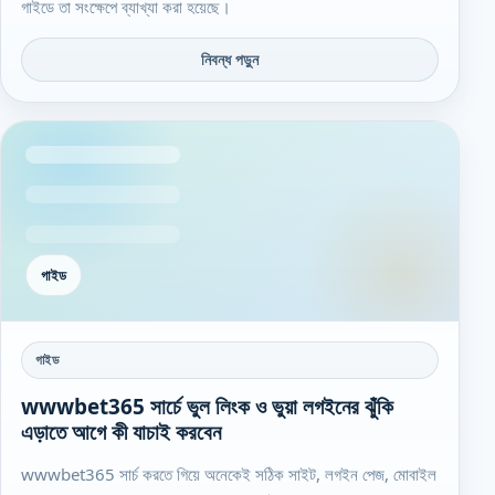
গাইডে তা সংক্ষেপে ব্যাখ্যা করা হয়েছে।
নিবন্ধ পড়ুন
গাইড
গাইড
wwwbet365 সার্চে ভুল লিংক ও ভুয়া লগইনের ঝুঁকি
এড়াতে আগে কী যাচাই করবেন
wwwbet365 সার্চ করতে গিয়ে অনেকেই সঠিক সাইট, লগইন পেজ, মোবাইল