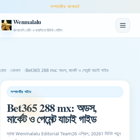
সম্পাদকীয় আপডেট
Wenmalalu
নেভিগেশন টগ
বাংলাদেশি বেটিং ও ক্যাসিনো রিভিউ পোর্টাল
হোম
বোনাস
Bet365 288 mx: অডস, মার্কেট ও পেমেন্ট যাচাই গাইড
সম্পাদকীয় গাইড
Bet365 288 mx: অডস,
মার্কেট ও পেমেন্ট যাচাই গাইড
দ্বারা Wenmalalu Editorial Team
26 এপ্রিল, 2026
1 মিনিট পড়ুন