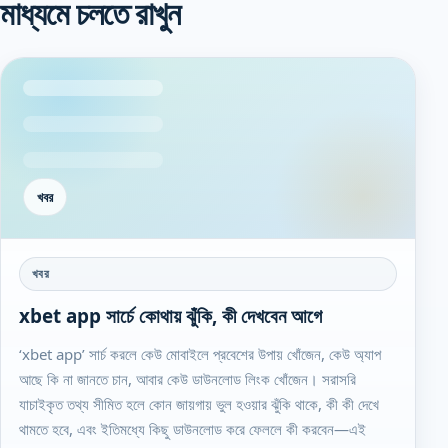
মাধ্যমে চলতে রাখুন
খবর
খবর
xbet app সার্চে কোথায় ঝুঁকি, কী দেখবেন আগে
‘xbet app’ সার্চ করলে কেউ মোবাইলে প্রবেশের উপায় খোঁজেন, কেউ অ্যাপ
আছে কি না জানতে চান, আবার কেউ ডাউনলোড লিংক খোঁজেন। সরাসরি
যাচাইকৃত তথ্য সীমিত হলে কোন জায়গায় ভুল হওয়ার ঝুঁকি থাকে, কী কী দেখে
থামতে হবে, এবং ইতিমধ্যে কিছু ডাউনলোড করে ফেললে কী করবেন—এই