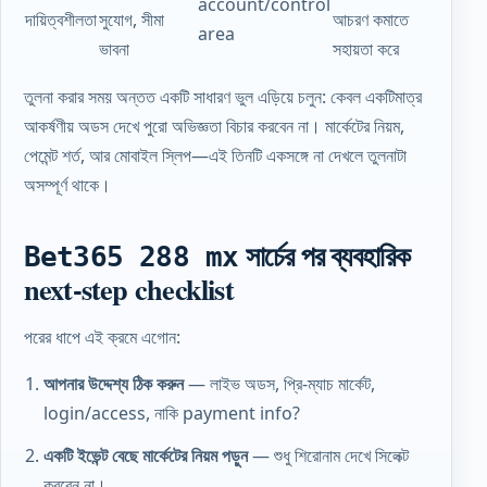
account/control
দায়িত্বশীলতা
সুযোগ, সীমা
আচরণ কমাতে
area
ভাবনা
সহায়তা করে
তুলনা করার সময় অন্তত একটি সাধারণ ভুল এড়িয়ে চলুন: কেবল একটিমাত্র
আকর্ষণীয় অডস দেখে পুরো অভিজ্ঞতা বিচার করবেন না। মার্কেটের নিয়ম,
পেমেন্ট শর্ত, আর মোবাইল স্লিপ—এই তিনটি একসঙ্গে না দেখলে তুলনাটা
অসম্পূর্ণ থাকে।
সার্চের পর ব্যবহারিক
Bet365 288 mx
next-step checklist
পরের ধাপে এই ক্রমে এগোন:
আপনার উদ্দেশ্য ঠিক করুন
— লাইভ অডস, প্রি-ম্যাচ মার্কেট,
login/access, নাকি payment info?
একটি ইভেন্ট বেছে মার্কেটের নিয়ম পড়ুন
— শুধু শিরোনাম দেখে সিলেক্ট
করবেন না।