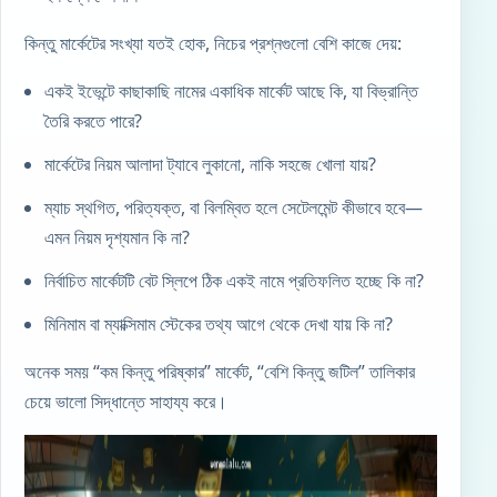
কিন্তু মার্কেটের সংখ্যা যতই হোক, নিচের প্রশ্নগুলো বেশি কাজে দেয়:
একই ইভেন্টে কাছাকাছি নামের একাধিক মার্কেট আছে কি, যা বিভ্রান্তি
তৈরি করতে পারে?
মার্কেটের নিয়ম আলাদা ট্যাবে লুকানো, নাকি সহজে খোলা যায়?
ম্যাচ স্থগিত, পরিত্যক্ত, বা বিলম্বিত হলে সেটেলমেন্ট কীভাবে হবে—
এমন নিয়ম দৃশ্যমান কি না?
নির্বাচিত মার্কেটটি বেট স্লিপে ঠিক একই নামে প্রতিফলিত হচ্ছে কি না?
মিনিমাম বা ম্যাক্সিমাম স্টেকের তথ্য আগে থেকে দেখা যায় কি না?
অনেক সময় “কম কিন্তু পরিষ্কার” মার্কেট, “বেশি কিন্তু জটিল” তালিকার
চেয়ে ভালো সিদ্ধান্তে সাহায্য করে।