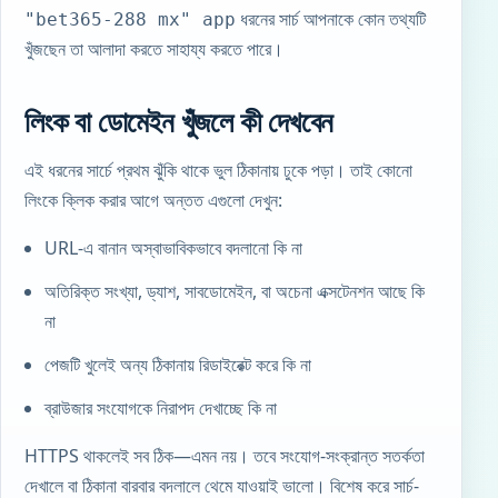
ধরনের সার্চ আপনাকে কোন তথ্যটি
"bet365-288 mx" app
খুঁজছেন তা আলাদা করতে সাহায্য করতে পারে।
লিংক বা ডোমেইন খুঁজলে কী দেখবেন
এই ধরনের সার্চে প্রথম ঝুঁকি থাকে ভুল ঠিকানায় ঢুকে পড়া। তাই কোনো
লিংকে ক্লিক করার আগে অন্তত এগুলো দেখুন:
URL-এ বানান অস্বাভাবিকভাবে বদলানো কি না
অতিরিক্ত সংখ্যা, ড্যাশ, সাবডোমেইন, বা অচেনা এক্সটেনশন আছে কি
না
পেজটি খুলেই অন্য ঠিকানায় রিডাইরেক্ট করে কি না
ব্রাউজার সংযোগকে নিরাপদ দেখাচ্ছে কি না
HTTPS থাকলেই সব ঠিক—এমন নয়। তবে সংযোগ-সংক্রান্ত সতর্কতা
দেখালে বা ঠিকানা বারবার বদলালে থেমে যাওয়াই ভালো। বিশেষ করে সার্চ-