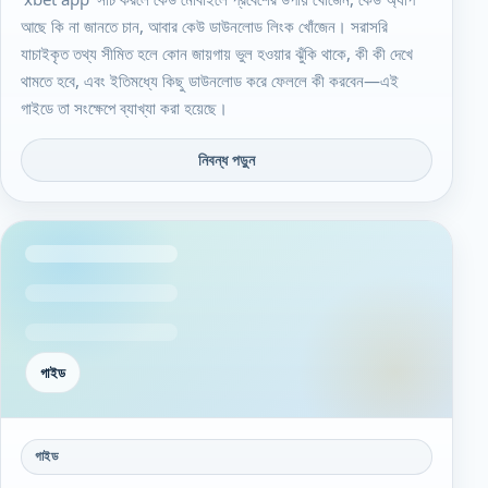
আছে কি না জানতে চান, আবার কেউ ডাউনলোড লিংক খোঁজেন। সরাসরি
যাচাইকৃত তথ্য সীমিত হলে কোন জায়গায় ভুল হওয়ার ঝুঁকি থাকে, কী কী দেখে
থামতে হবে, এবং ইতিমধ্যে কিছু ডাউনলোড করে ফেললে কী করবেন—এই
গাইডে তা সংক্ষেপে ব্যাখ্যা করা হয়েছে।
নিবন্ধ পড়ুন
গাইড
গাইড