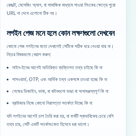
রেজাল্ট, মেসেজিং অ্যাপ, বা সামাজিক মাধ্যমে পাওয়া লিংকের ক্ষেত্রে পুরো
URL না দেখে এগোনো ঠিক নয়।
লগইন পেজ মনে হলে কোন লক্ষণগুলো দেখবেন
কোনো পেজ লগইনের মতো দেখালেই সেটিকে সঠিক ধরে নেওয়া যায় না।
নিচের বিষয়গুলো খেয়াল করুন:
সাইন-ইনের আগেই অতিরিক্ত ব্যক্তিগত তথ্য চাইছে কি না
পাসওয়ার্ড, OTP, এবং আর্থিক তথ্য একসঙ্গে চাওয়া হচ্ছে কি না
পেজের ডিজাইন, ভাষা, বা বাটনগুলো ভাঙা বা অসামঞ্জস্যপূর্ণ কি না
ব্রাউজার নিজে কোনো নিরাপত্তা সতর্কতা দিচ্ছে কি না
যদি লগইনের আগেই চাপ তৈরি করা হয়, বা ফর্মটি স্বাভাবিকের চেয়ে বেশি
তথ্য চায়, সেটি একটি সতর্কসংকেত হিসেবে ধরা ভালো।