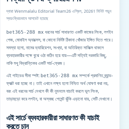
দ্বারা Wenmalalu Editorial Team
26 এপ্রিল, 2026
1 মিনিট পড়ুন
স্বয়ংক্রিয়ভাবে আপডেট হয়েছে
ধরনের সার্চ সাধারণত একটি কাজের লিংক, লগইন
bet365-288 mx
পেজ, মোবাইল অ্যাক্সেস, বা কোনো নির্দিষ্ট ঠিকানা খোঁজার ইঙ্গিত দিতে পারে।
সমস্যা হলো, নামের ভ্যারিয়েশন, সংখ্যা, বা অতিরিক্ত সাফিক্স থাকলে
ব্যবহারকারীর
পক্ষে বুঝে ওঠা কঠিন হয়ে যায়—এটি সত্যিই দরকারি কিছু,
নাকি শুধু বিভ্রান্তিকর একটি সার্চ-ফ্রেজ।
এই গাইডের সীমা স্পষ্ট:
সম্পর্কে প্রমাণিত ব্র্যান্ড-
bet365-288 mx
ফ্যাক্ট ধরা হচ্ছে না। তাই এখানে লক্ষ্য হলো নিশ্চিত অর্থ ঘোষণা করা নয়,
বরং এই ধরনের সার্চ দেখলে কী কী ন্যূনতম যাচাই করলে ভুল লিংক,
তাড়াহুড়ো করে লগইন, বা অস্বচ্ছ পেমেন্ট ঝুঁকি এড়ানো যায়, সেটি দেখানো।
এই সার্চে ব্যবহারকারীরা সাধারণত কী যাচাই
করতে চান