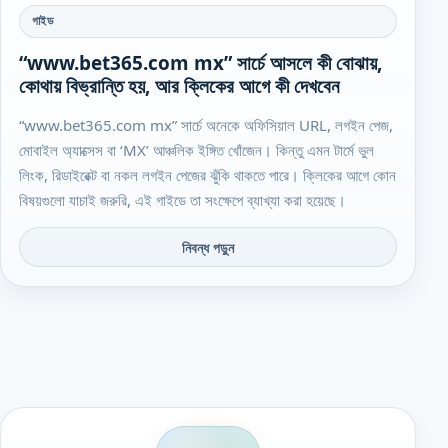
গাইড
“www.bet365.com mx” সার্চে আসলে কী বোঝায়,
কোথায় বিভ্রান্তি হয়, আর ক্লিকের আগে কী দেখবেন
“www.bet365.com mx” সার্চে অনেকে অফিসিয়াল URL, লগইন পেজ,
মোবাইল অ্যাক্সেস বা ‘MX’ আঞ্চলিক ইঙ্গিত খোঁজেন। কিন্তু এমন টার্মে ভুল
লিংক, রিডাইরেক্ট বা নকল লগইন পেজের ঝুঁকি থাকতে পারে। ক্লিকের আগে কোন
বিষয়গুলো যাচাই জরুরি, এই গাইডে তা সংক্ষেপে ব্যাখ্যা করা হয়েছে।
নিবন্ধ পড়ুন