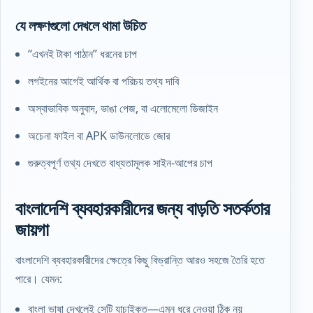
যে লক্ষণগুলো দেখলে থামা উচিত
“এখনই টাকা পাঠান” ধরনের চাপ
লগইনের আগেই আর্থিক বা পরিচয় তথ্য দাবি
অস্বাভাবিক অনুবাদ, ভাঙা পেজ, বা এলোমেলো ডিজাইন
অচেনা ফাইল বা APK ডাউনলোডে জোর
গুরুত্বপূর্ণ তথ্য দেখতে বাধ্যতামূলক সাইন-আপের চাপ
বাংলাদেশি ব্যবহারকারীদের জন্য বাড়তি সতর্কতার
জায়গা
বাংলাদেশি ব্যবহারকারীদের ক্ষেত্রে কিছু বিভ্রান্তি আরও সহজে তৈরি হতে
পারে। যেমন:
বাংলা ভাষা দেখলেই সেটি যাচাইকৃত—এমন ধরে নেওয়া ঠিক নয়