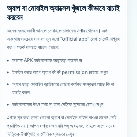
অ্যাপ বা মোবাইল অ্যাক্সেস খুঁজলে কীভাবে যাচাই
করবেন
অনেক ব্যবহারকারী আসলে মোবাইলে চালানোর উপায় খোঁজেন। এই
অবস্থায় সবচেয়ে সাধারণ ভুল হলো “official app” লেখা দেখেই বিশ্বাস
করা। সতর্ক থাকতে পারেন এভাবে:
অজানা APK ডাউনলোডে তাড়াহুড়া করবেন না
ইনস্টল করার আগে অ্যাপ কী কী permission চাইছে দেখুন
অ্যাপ ছাড়া মোবাইল ব্রাউজারে কোনো কার্যকর সংস্করণ আছে কি না
যাচাই করুন
ডাউনলোডের উৎস স্পষ্ট না হলে সেটিকে সন্দেহের চোখে দেখুন
এখানে মূল কথা হলো: কোনো অ্যাপ বা মোবাইল ফাইল পাওয়া মানেই সেটি
প্রমাণিত নয়। আপনার প্রয়োজন যদি শুধু অ্যাক্সেস, তাহলে আগে ওয়েব-
ভিত্তিক উপস্থিতি ও মৌলিক স্বচ্ছতা দেখুন।