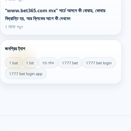
“www.bet365.com mx” সার্চে আসলে কী বোঝায়, কোথায়
বিভ্রান্তি হয়, আর ক্লিকের আগে কী দেখবেন
1 মিনিট পড়ুন
জনপ্রিয় ট্যাগ
1 bat
1 bit
10 স্টেক
1777 bet
1777 bet login
1777 bet login app