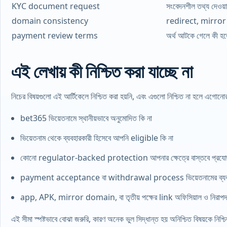
KYC document request
সংবেদনশীল তথ্য দেওয়া
domain consistency
redirect, mirror 
payment review terms
অর্থ আটকে গেলে কী হত
এই লেখায় কী নিশ্চিত করা যাচ্ছে না
নিচের বিষয়গুলো এই আর্টিকেলে নিশ্চিত করা হয়নি, এবং এগুলো নিশ্চিত না হলে এগোনোর
bet365 ভিয়েতনামে স্থানীয়ভাবে অনুমোদিত কি না
ভিয়েতনাম থেকে ব্যবহারকারী হিসেবে আপনি eligible কি না
কোনো regulator-backed protection আপনার ক্ষেত্রে বাস্তবে প্রযোজ্
payment acceptance বা withdrawal process ভিয়েতনামের ব্যবহারকা
app, APK, mirror domain, বা তৃতীয় পক্ষের link অফিসিয়াল ও নিরাপদ 
এই সীমা স্পষ্টভাবে বোঝা জরুরি, কারণ অনেক ভুল সিদ্ধান্ত হয় অনিশ্চিত বিষয়কে নিশ