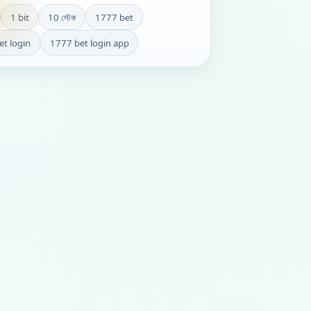
1 bit
10 স্টেক
1777 bet
et login
1777 bet login app