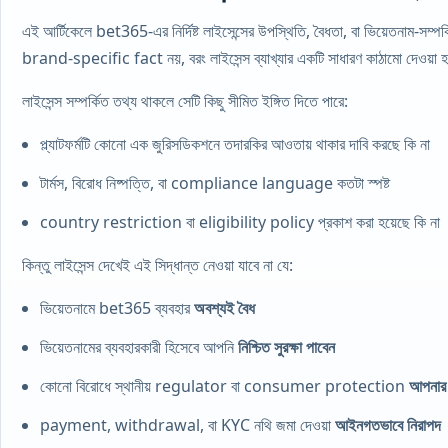
এই আর্টিকেলে bet365-এর নির্দিষ্ট লাইসেন্সের উপস্থিতি, বৈধতা, বা ভিয়েতনাম-সম্পর
brand-specific fact নয়, বরং লাইসেন্স ব্যাখ্যার একটি সাধারণ কাঠামো দেওয়া হ
লাইসেন্স সম্পর্কিত তথ্য থাকলে সেটি কিছু সীমিত ইঙ্গিত দিতে পারে:
প্ল্যাটফর্মটি কোনো এক জুরিসডিকশনে তদারকির আওতায় থাকার দাবি করছে কি না
টার্মস, বিরোধ নিষ্পত্তি, বা compliance language কতটা স্পষ্ট
country restriction বা eligibility policy প্রকাশ করা হয়েছে কি না
কিন্তু লাইসেন্স দেখেই এই সিদ্ধান্ত নেওয়া যাবে না যে:
ভিয়েতনামে bet365 ব্যবহার
অবশ্যই বৈধ
ভিয়েতনামের ব্যবহারকারী হিসেবে আপনি
নিশ্চিত সুরক্ষা পাবেন
কোনো বিরোধে স্থানীয় regulator বা consumer protection
আপনার 
payment, withdrawal, বা KYC নথি জমা দেওয়া
আইনগতভাবে নিরাপদ