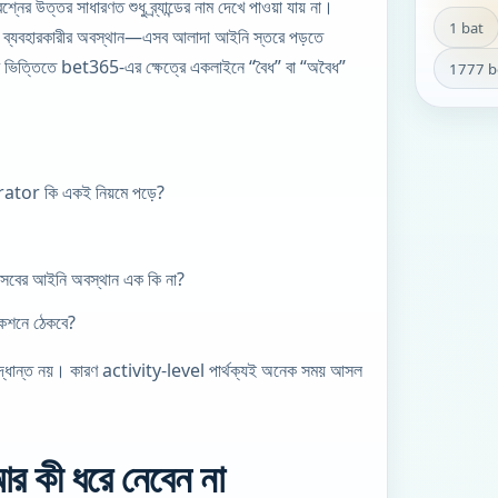
উত্তর সাধারণত শুধু ব্র্যান্ডের নাম দেখে পাওয়া যায় না।
1 bat
এবং ব্যবহারকারীর অবস্থান—এসব আলাদা আইনি স্তরে পড়তে
 ভিত্তিতে bet365-এর ক্ষেত্রে একলাইনে “বৈধ” বা “অবৈধ”
1777 b
ator কি একই নিয়মে পড়ে?
সবের আইনি অবস্থান এক কি না?
ডিকশনে ঠেকবে?
দ সিদ্ধান্ত নয়। কারণ activity-level পার্থক্যই অনেক সময় আসল
র কী ধরে নেবেন না