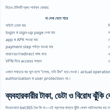
নিচের টেবিলটি দ্রুত পার্থক্য বোঝায়:
যা দেখা যেতে পারে
সাইটে ঢোকা যায়
ভ
login বা sign-up page দেখা যায়
আ
app বা APK পাওয়া যায়
স
payment step পর্যন্ত যাওয়া যায়
ল
mirror/redirect কাজ করে
এ
VPN দিয়ে access সম্ভব
এ
এখানে সবচেয়ে বড় ভুল হলো “চলছে, তাই ঠিক” ধরে নেওয়া। actual operation কখ
authorization বা user protection নয়।
ব্যবহারকারীর টাকা, ডেটা ও বিরোধ ঝুঁকি ক
ভিয়েতনামে bet365 বৈধ কি না—এই প্রশ্নের বাস্তব ঝুঁকি কেবল আইনভঙ্গের ভয় ন