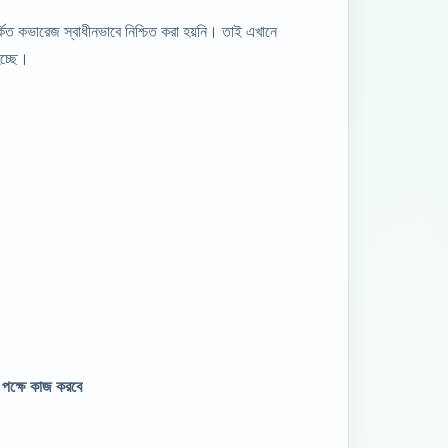
্কিত কভারেজ স্বাধীনভাবে নিশ্চিত করা হয়নি। তাই এখানে
চ্ছে।
পক্ষে কাজ করবে