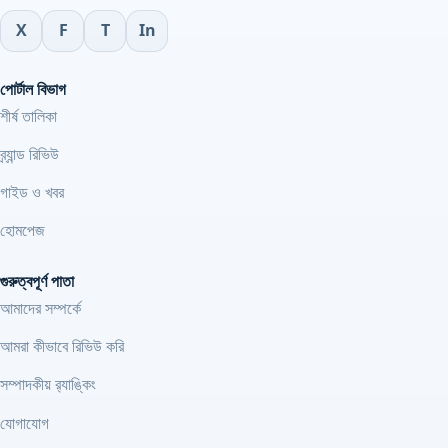
X
F
T
In
পোর্টাল বিভাগ
শীর্ষ তালিকা
ব্র্যান্ড রিভিউ
গাইড ও খবর
হোমপেজ
গুরুত্বপূর্ণ পাতা
আমাদের সম্পর্কে
আমরা কীভাবে রিভিউ করি
সম্পাদকীয় র‍্যাঙ্কিং
যোগাযোগ