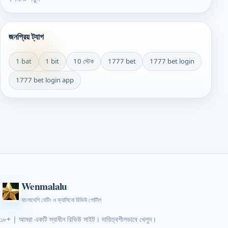
জনপ্রিয় ট্যাগ
1 bat
1 bit
10 স্টেক
1777 bet
1777 bet login
1777 bet login app
Wenmalalu
বাংলাদেশি বেটিং ও ক্যাসিনো রিভিউ পোর্টাল
১৮+ | আমরা একটি স্বাধীন রিভিউ সাইট। দায়িত্বশীলভাবে খেলুন।