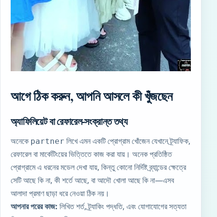
আগে ঠিক করুন, আপনি আসলে কী খুঁজছেন
অ্যাফিলিয়েট বা রেফারেল-সংক্রান্ত তথ্য
অনেকে
লিখে এমন একটি প্রোগ্রাম খোঁজেন যেখানে ট্র্যাফিক,
partner
রেফারেল বা মার্কেটিংয়ের ভিত্তিতে কাজ করা যায়। অনেক প্রতিষ্ঠিত
প্রোগ্রামে এ ধরনের মডেল দেখা যায়, কিন্তু কোনো নির্দিষ্ট ব্র্যান্ডের ক্ষেত্রে
সেটি আছে কি না, কী শর্তে আছে, বা আদৌ খোলা আছে কি না—এসব
আলাদা প্রমাণ ছাড়া ধরে নেওয়া ঠিক নয়।
আপনার পরের কাজ:
লিখিত শর্ত, ট্র্যাকিং পদ্ধতি, এবং যোগাযোগের সত্যতা