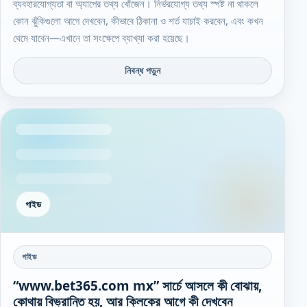
ব্যবহারযোগ্যতা বা অ্যাপের তথ্য খোঁজেন। নির্ভরযোগ্য তথ্য স্পষ্ট না থাকলে
কোন ঝুঁকিগুলো আগে দেখবেন, কীভাবে ঠিকানা ও শর্ত যাচাই করবেন, এবং কখন
থেমে যাবেন—এখানে তা সংক্ষেপে ব্যাখ্যা করা হয়েছে।
নিবন্ধ পড়ুন
গাইড
গাইড
“www.bet365.com mx” সার্চে আসলে কী বোঝায়,
কোথায় বিভ্রান্তি হয়, আর ক্লিকের আগে কী দেখবেন