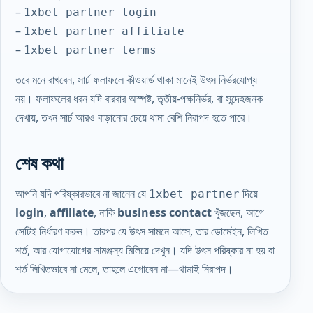
–
1xbet partner login
–
1xbet partner affiliate
–
1xbet partner terms
তবে মনে রাখবেন, সার্চ ফলাফলে কীওয়ার্ড থাকা মানেই উৎস নির্ভরযোগ্য
নয়। ফলাফলের ধরন যদি বারবার অস্পষ্ট, তৃতীয়-পক্ষনির্ভর, বা সন্দেহজনক
দেখায়, তখন সার্চ আরও বাড়ানোর চেয়ে থামা বেশি নিরাপদ হতে পারে।
শেষ কথা
আপনি যদি পরিষ্কারভাবে না জানেন যে
দিয়ে
1xbet partner
login
,
affiliate
, নাকি
business contact
খুঁজছেন, আগে
সেটিই নির্ধারণ করুন। তারপর যে উৎস সামনে আসে, তার ডোমেইন, লিখিত
শর্ত, আর যোগাযোগের সামঞ্জস্য মিলিয়ে দেখুন। যদি উৎস পরিষ্কার না হয় বা
শর্ত লিখিতভাবে না মেলে, তাহলে এগোবেন না—থামাই নিরাপদ।