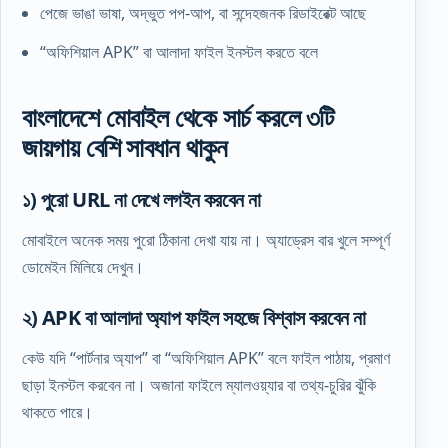
পেজে ভাঙা ভাষা, অদ্ভুত পপ-আপ, বা সন্দেহজনক রিডাইরেক্ট আছে
“অফিশিয়াল APK” বা আলাদা ফাইল ইনস্টল করতে বলে
বাংলাদেশে মোবাইল থেকে সার্চ করলে ৩টি
জায়গায় বেশি সাবধান থাকুন
১) পুরো URL না দেখে লগইন করবেন না
মোবাইলে অনেক সময় পুরো ঠিকানা দেখা যায় না। অ্যাড্রেস বার খুলে সম্পূর্ণ
ডোমেইন মিলিয়ে দেখুন।
২) APK বা আলাদা অ্যাপ ফাইল সহজে বিশ্বাস করবেন না
কেউ যদি “পার্টনার অ্যাপ” বা “অফিশিয়াল APK” বলে ফাইল পাঠায়, প্রমাণ
ছাড়া ইনস্টল করবেন না। অজানা ফাইলে ম্যালওয়্যার বা তথ্য-চুরির ঝুঁকি
থাকতে পারে।