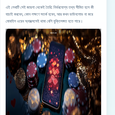
এই লেখাটি সেই জায়গা থেকেই তৈরি: নির্ভরযোগ্য তথ্য সীমিত হলে কী
যাচাই করবেন, কোন লক্ষণে সতর্ক হবেন, আর কখন ডাউনলোড না করে
মোবাইল ওয়েব
অ্যাক্সেসেই
থামা বেশি যুক্তিসঙ্গত হতে পারে।