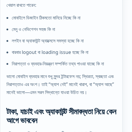
খেয়াল রাখতে পারেন:
মোবাইলে ডিজাইন ঠিকমতো মানিয়ে নিচ্ছে কি না
মেনু ও নেভিগেশন সহজ কি না
লগইন বা অ্যাকাউন্ট অ্যাক্সেসে সমস্যা হচ্ছে কি না
বারবার logout বা loading issue হচ্ছে কি না
নিরাপত্তা ও ব্যবহার-নিয়ন্ত্রণ সম্পর্কিত তথ্য পাওয়া যাচ্ছে কি না
ভালো মোবাইল ব্যবহার মানে শুধু সুন্দর ইন্টারফেস নয়; স্থিরতা, স্বচ্ছতা এবং
নিরাপত্তাও এর অংশ। তাই “অ্যাপ নেই” মানেই খারাপ, বা “অ্যাপ আছে”
মানেই ভালো—এমন সরল সিদ্ধান্তে যাওয়া উচিত নয়।
টাকা, যাচাই এবং অ্যাকাউন্ট সীমাবদ্ধতা নিয়ে কেন
আগে ভাববেন