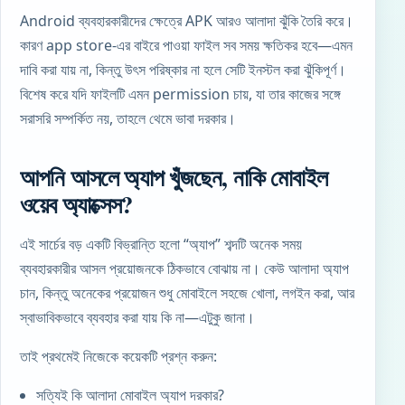
Android ব্যবহারকারীদের ক্ষেত্রে APK আরও আলাদা ঝুঁকি তৈরি করে।
কারণ app store-এর বাইরে পাওয়া ফাইল সব সময় ক্ষতিকর হবে—এমন
দাবি করা যায় না, কিন্তু উৎস পরিষ্কার না হলে সেটি ইনস্টল করা ঝুঁকিপূর্ণ।
বিশেষ করে যদি ফাইলটি এমন permission চায়, যা তার কাজের সঙ্গে
সরাসরি সম্পর্কিত নয়, তাহলে থেমে ভাবা দরকার।
আপনি আসলে অ্যাপ খুঁজছেন, নাকি মোবাইল
ওয়েব অ্যাক্সেস?
এই সার্চের বড় একটি বিভ্রান্তি হলো “অ্যাপ” শব্দটি অনেক সময়
ব্যবহারকারীর আসল প্রয়োজনকে ঠিকভাবে বোঝায় না। কেউ আলাদা অ্যাপ
চান, কিন্তু অনেকের প্রয়োজন শুধু মোবাইলে সহজে খোলা, লগইন করা, আর
স্বাভাবিকভাবে ব্যবহার করা যায় কি না—এটুকু জানা।
তাই প্রথমেই নিজেকে কয়েকটি প্রশ্ন করুন:
সত্যিই কি আলাদা মোবাইল অ্যাপ দরকার?