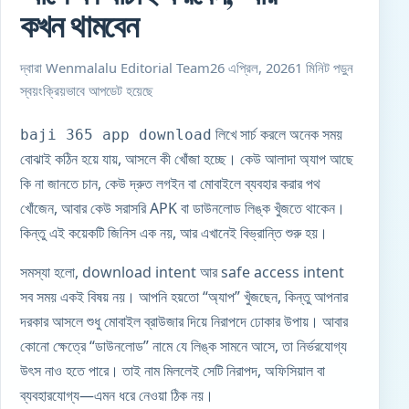
কখন থামবেন
দ্বারা Wenmalalu Editorial Team
26 এপ্রিল, 2026
1 মিনিট পড়ুন
স্বয়ংক্রিয়ভাবে আপডেট হয়েছে
লিখে সার্চ করলে অনেক সময়
baji 365 app download
বোঝাই কঠিন হয়ে যায়, আসলে কী খোঁজা হচ্ছে। কেউ আলাদা অ্যাপ আছে
কি না জানতে চান, কেউ দ্রুত লগইন বা মোবাইলে ব্যবহার করার পথ
খোঁজেন, আবার কেউ সরাসরি APK বা ডাউনলোড লিঙ্ক খুঁজতে থাকেন।
কিন্তু এই কয়েকটি জিনিস এক নয়, আর এখানেই বিভ্রান্তি শুরু হয়।
সমস্যা হলো, download intent আর safe access intent
সব সময় একই বিষয় নয়। আপনি হয়তো “অ্যাপ” খুঁজছেন, কিন্তু আপনার
দরকার আসলে শুধু মোবাইল ব্রাউজার দিয়ে নিরাপদে ঢোকার উপায়। আবার
কোনো ক্ষেত্রে “ডাউনলোড” নামে যে লিঙ্ক সামনে আসে, তা নির্ভরযোগ্য
উৎস নাও হতে পারে। তাই নাম মিললেই সেটি নিরাপদ, অফিসিয়াল বা
ব্যবহারযোগ্য—এমন ধরে নেওয়া ঠিক নয়।