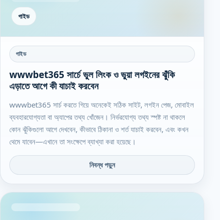
গাইড
গাইড
wwwbet365 সার্চে ভুল লিংক ও ভুয়া লগইনের ঝুঁকি
এড়াতে আগে কী যাচাই করবেন
wwwbet365 সার্চ করতে গিয়ে অনেকেই সঠিক সাইট, লগইন পেজ, মোবাইল
ব্যবহারযোগ্যতা বা অ্যাপের তথ্য খোঁজেন। নির্ভরযোগ্য তথ্য স্পষ্ট না থাকলে
কোন ঝুঁকিগুলো আগে দেখবেন, কীভাবে ঠিকানা ও শর্ত যাচাই করবেন, এবং কখন
থেমে যাবেন—এখানে তা সংক্ষেপে ব্যাখ্যা করা হয়েছে।
নিবন্ধ পড়ুন