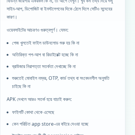
বিভিন্ন জায়গায় একরকম কি না, তা আগে দেখুন। খুব কম তথ্য দিয়ে শুধু
সাইন-আপ, ডিপোজিট বা ইনস্টলেশনের দিকে ঠেলে দিলে সেটিও সন্দেহের
কারণ।
ওয়েবসাইটের আচরণও গুরুত্বপূর্ণ। যেমন:
পেজ খুলতেই ফাইল ডাউনলোড শুরু হয় কি না
অতিরিক্ত পপ-আপ বা রিডাইরেক্ট হচ্ছে কি না
ব্রাউজার নিরাপত্তা সতর্কতা দেখাচ্ছে কি না
শুরুতেই মোবাইল নম্বর, OTP, কার্ড তথ্য বা সংবেদনশীল অনুমতি
চাইছে কি না
APK দেখলে আরও সতর্ক হয়ে যাচাই করুন:
ফাইলটি কোথা থেকে এসেছে
কেন পরিচিত app store-এর বাইরে দেওয়া হচ্ছে