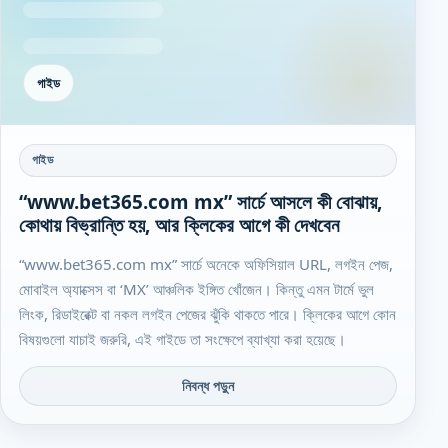
গাইড
গাইড
“www.bet365.com mx” সার্চে আসলে কী বোঝায়,
কোথায় বিভ্রান্তি হয়, আর ক্লিকের আগে কী দেখবেন
“www.bet365.com mx” সার্চে অনেকে অফিসিয়াল URL, লগইন পেজ,
মোবাইল অ্যাক্সেস বা ‘MX’ আঞ্চলিক ইঙ্গিত খোঁজেন। কিন্তু এমন টার্মে ভুল
লিংক, রিডাইরেক্ট বা নকল লগইন পেজের ঝুঁকি থাকতে পারে। ক্লিকের আগে কোন
বিষয়গুলো যাচাই জরুরি, এই গাইডে তা সংক্ষেপে ব্যাখ্যা করা হয়েছে।
নিবন্ধ পড়ুন