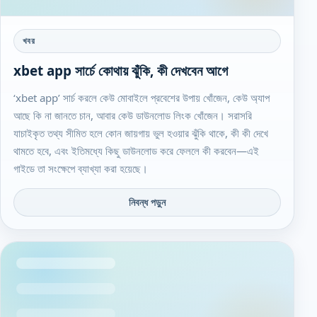
খবর
xbet app সার্চে কোথায় ঝুঁকি, কী দেখবেন আগে
‘xbet app’ সার্চ করলে কেউ মোবাইলে প্রবেশের উপায় খোঁজেন, কেউ অ্যাপ
আছে কি না জানতে চান, আবার কেউ ডাউনলোড লিংক খোঁজেন। সরাসরি
যাচাইকৃত তথ্য সীমিত হলে কোন জায়গায় ভুল হওয়ার ঝুঁকি থাকে, কী কী দেখে
থামতে হবে, এবং ইতিমধ্যে কিছু ডাউনলোড করে ফেললে কী করবেন—এই
গাইডে তা সংক্ষেপে ব্যাখ্যা করা হয়েছে।
নিবন্ধ পড়ুন