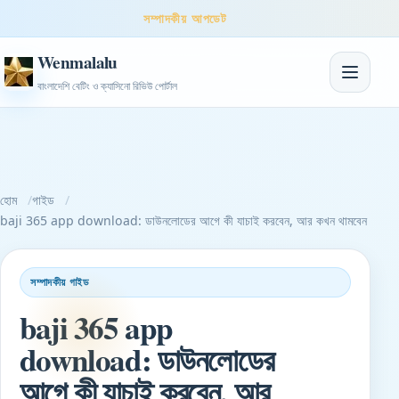
সম্পাদকীয় আপডেট
Wenmalalu
নেভিগেশন টগ
বাংলাদেশি বেটিং ও ক্যাসিনো রিভিউ পোর্টাল
হোম
গাইড
baji 365 app download: ডাউনলোডের আগে কী যাচাই করবেন, আর কখন থামবেন
সম্পাদকীয় গাইড
baji 365 app
download: ডাউনলোডের
আগে কী যাচাই করবেন, আর