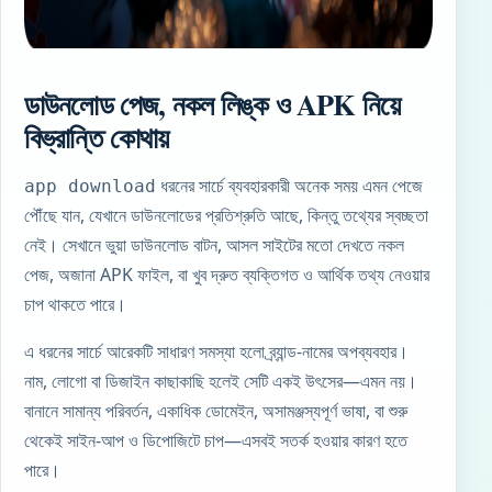
ডাউনলোড পেজ, নকল লিঙ্ক ও APK নিয়ে
বিভ্রান্তি কোথায়
ধরনের সার্চে ব্যবহারকারী অনেক সময় এমন পেজে
app download
পৌঁছে যান, যেখানে ডাউনলোডের প্রতিশ্রুতি আছে, কিন্তু তথ্যের স্বচ্ছতা
নেই। সেখানে ভুয়া ডাউনলোড বাটন, আসল সাইটের মতো দেখতে নকল
পেজ, অজানা APK ফাইল, বা খুব দ্রুত ব্যক্তিগত ও আর্থিক তথ্য নেওয়ার
চাপ থাকতে পারে।
এ ধরনের সার্চে আরেকটি সাধারণ সমস্যা হলো ব্র্যান্ড-নামের অপব্যবহার।
নাম, লোগো বা ডিজাইন কাছাকাছি হলেই সেটি একই উৎসের—এমন নয়।
বানানে সামান্য পরিবর্তন, একাধিক ডোমেইন, অসামঞ্জস্যপূর্ণ ভাষা, বা শুরু
থেকেই সাইন-আপ ও ডিপোজিটে চাপ—এসবই সতর্ক হওয়ার কারণ হতে
পারে।