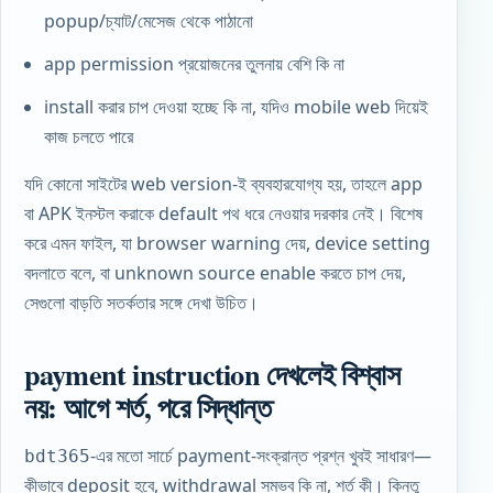
popup/চ্যাট/মেসেজ থেকে পাঠানো
app permission প্রয়োজনের তুলনায় বেশি কি না
install করার চাপ দেওয়া হচ্ছে কি না, যদিও mobile web দিয়েই
কাজ চলতে পারে
যদি কোনো সাইটের web version-ই ব্যবহারযোগ্য হয়, তাহলে app
বা APK ইনস্টল করাকে default পথ ধরে নেওয়ার দরকার নেই। বিশেষ
করে এমন ফাইল, যা browser warning দেয়, device setting
বদলাতে বলে, বা unknown source enable করতে চাপ দেয়,
সেগুলো বাড়তি সতর্কতার সঙ্গে দেখা উচিত।
payment instruction দেখলেই বিশ্বাস
নয়: আগে শর্ত, পরে সিদ্ধান্ত
-এর মতো সার্চে payment-সংক্রান্ত প্রশ্ন খুবই সাধারণ—
bdt365
কীভাবে deposit হবে, withdrawal সম্ভব কি না, শর্ত কী। কিন্তু