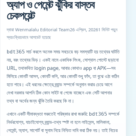
অ্যাপ ও পেমেন্ট ঝুঁকির বাস্তব
চেকপয়েন্ট
দ্বারা Wenmalalu Editorial Team
26 এপ্রিল, 2026
1 মিনিট পড়ুন
স্বয়ংক্রিয়ভাবে আপডেট হয়েছে
সার্চ করলে অনেক সময় সবচেয়ে বড় সমস্যাটি হয় তথ্যের ঘাটতি
bdt365
নয়, বরং তথ্যের ভিড়। একই নামে একাধিক লিংক, সোশ্যাল পোস্টে ছড়ানো
URL, তথাকথিত login page, আবার কোথাও app বা APK—সব
মিলিয়ে কোনটি আসল, কোনটি কপি, আর কোনটি শুধু ফাঁদ, তা বুঝে ওঠা কঠিন
হতে পারে। এই ধরনের ক্ষেত্রে ব্র্যান্ড সম্পর্কে অনুমান করার চেয়ে আগে
দেখা দরকার আপনি ঠিক কোন সাইট বা পেজে যাচ্ছেন এবং সেটি আপনার
তথ্য বা অর্থের জন্য ঝুঁকি তৈরি করছে কি না।
এখানে একটি সীমাবদ্ধতা শুরুতেই পরিষ্কার রাখা জরুরি:
সম্পর্কে
bdt365
নির্ভরযোগ্য, যাচাইযোগ্য ব্র্যান্ড-তথ্য স্পষ্ট না হলে লাইসেন্স, মালিকানা,
পেমেন্ট, অ্যাপ, সাপোর্ট বা সুনাম নিয়ে নিশ্চিত দাবি করা ঠিক নয়। তাই নিচের