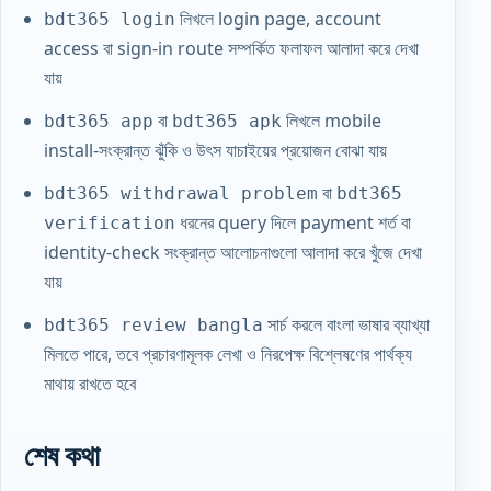
লিখলে login page, account
bdt365 login
access বা sign-in route সম্পর্কিত ফলাফল আলাদা করে দেখা
যায়
বা
লিখলে mobile
bdt365 app
bdt365 apk
install-সংক্রান্ত ঝুঁকি ও উৎস যাচাইয়ের প্রয়োজন বোঝা যায়
বা
bdt365 withdrawal problem
bdt365
ধরনের query দিলে payment শর্ত বা
verification
identity-check সংক্রান্ত আলোচনাগুলো আলাদা করে খুঁজে দেখা
যায়
সার্চ করলে বাংলা ভাষার ব্যাখ্যা
bdt365 review bangla
মিলতে পারে, তবে প্রচারণামূলক লেখা ও নিরপেক্ষ বিশ্লেষণের পার্থক্য
মাথায় রাখতে হবে
শেষ কথা