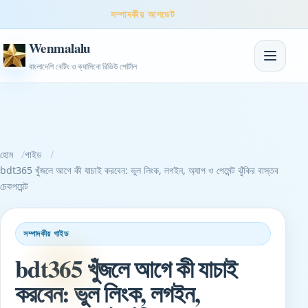
সম্পাদকীয় আপডেট
Wenmalalu
নেভিগেশন টগ
বাংলাদেশি বেটিং ও ক্যাসিনো রিভিউ পোর্টাল
হোম
গাইড
bdt365 খুঁজলে আগে কী যাচাই করবেন: ভুল লিংক, লগইন, অ্যাপ ও পেমেন্ট ঝুঁকির বাস্তব
চেকপয়েন্ট
সম্পাদকীয় গাইড
bdt365 খুঁজলে আগে কী যাচাই
করবেন: ভুল লিংক, লগইন,