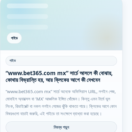
গাইড
গাইড
“www.bet365.com mx” সার্চে আসলে কী বোঝায়,
কোথায় বিভ্রান্তি হয়, আর ক্লিকের আগে কী দেখবেন
“www.bet365.com mx” সার্চে অনেকে অফিসিয়াল URL, লগইন পেজ,
মোবাইল অ্যাক্সেস বা ‘MX’ আঞ্চলিক ইঙ্গিত খোঁজেন। কিন্তু এমন টার্মে ভুল
লিংক, রিডাইরেক্ট বা নকল লগইন পেজের ঝুঁকি থাকতে পারে। ক্লিকের আগে কোন
বিষয়গুলো যাচাই জরুরি, এই গাইডে তা সংক্ষেপে ব্যাখ্যা করা হয়েছে।
নিবন্ধ পড়ুন