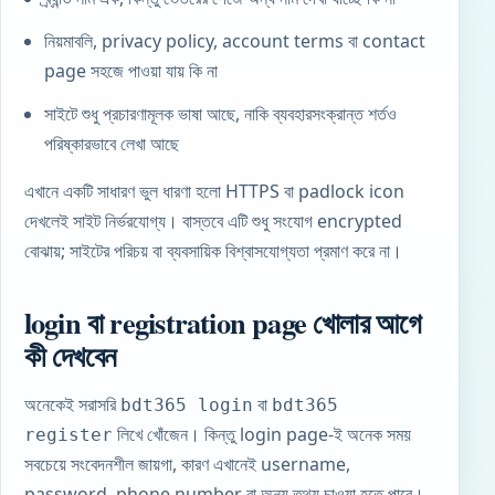
নিয়মাবলি, privacy policy, account terms বা contact
page সহজে পাওয়া যায় কি না
সাইটে শুধু প্রচারণামূলক ভাষা আছে, নাকি ব্যবহারসংক্রান্ত শর্তও
পরিষ্কারভাবে লেখা আছে
এখানে একটি সাধারণ ভুল ধারণা হলো HTTPS বা padlock icon
দেখলেই সাইট নির্ভরযোগ্য। বাস্তবে এটি শুধু সংযোগ encrypted
বোঝায়; সাইটের পরিচয় বা ব্যবসায়িক বিশ্বাসযোগ্যতা প্রমাণ করে না।
login বা registration page খোলার আগে
কী দেখবেন
অনেকেই সরাসরি
বা
bdt365 login
bdt365
লিখে খোঁজেন। কিন্তু login page-ই অনেক সময়
register
সবচেয়ে সংবেদনশীল জায়গা, কারণ এখানেই username,
password, phone number বা অন্য তথ্য চাওয়া হতে পারে।