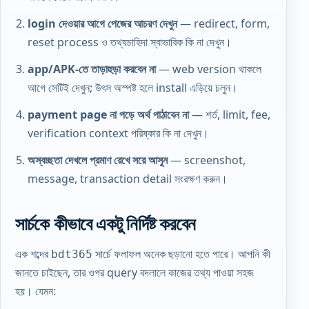
login দেওয়ার আগে পেজের আচরণ দেখুন
— redirect, form,
reset process ও তথ্যচাহিদা স্বাভাবিক কি না দেখুন।
app/APK-তে তাড়াহুড়া করবেন না
— web version থাকলে
আগে সেটিই দেখুন; উৎস অস্পষ্ট হলে install এড়িয়ে চলুন।
payment page না পড়ে অর্থ পাঠাবেন না
— শর্ত, limit, fee,
verification context পরিষ্কার কি না দেখুন।
অস্বচ্ছতা দেখলে প্রমাণ রেখে সরে আসুন
— screenshot,
message, transaction detail সংরক্ষণ করুন।
সার্চকে কীভাবে একটু নির্দিষ্ট করবেন
এক শব্দের
সার্চে ফলাফল অনেক ছড়ানো হতে পারে। আপনি কী
bdt365
জানতে চাইছেন, তার ওপর query বদলালে কাজের তথ্য পাওয়া সহজ
হয়। যেমন: