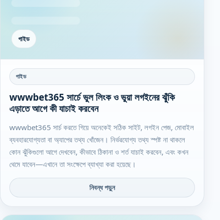
গাইড
গাইড
wwwbet365 সার্চে ভুল লিংক ও ভুয়া লগইনের ঝুঁকি
এড়াতে আগে কী যাচাই করবেন
wwwbet365 সার্চ করতে গিয়ে অনেকেই সঠিক সাইট, লগইন পেজ, মোবাইল
ব্যবহারযোগ্যতা বা অ্যাপের তথ্য খোঁজেন। নির্ভরযোগ্য তথ্য স্পষ্ট না থাকলে
কোন ঝুঁকিগুলো আগে দেখবেন, কীভাবে ঠিকানা ও শর্ত যাচাই করবেন, এবং কখন
থেমে যাবেন—এখানে তা সংক্ষেপে ব্যাখ্যা করা হয়েছে।
নিবন্ধ পড়ুন