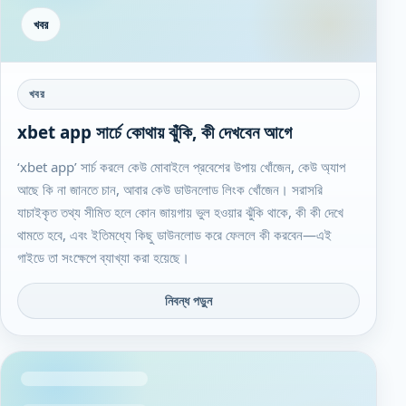
খবর
খবর
xbet app সার্চে কোথায় ঝুঁকি, কী দেখবেন আগে
‘xbet app’ সার্চ করলে কেউ মোবাইলে প্রবেশের উপায় খোঁজেন, কেউ অ্যাপ
আছে কি না জানতে চান, আবার কেউ ডাউনলোড লিংক খোঁজেন। সরাসরি
যাচাইকৃত তথ্য সীমিত হলে কোন জায়গায় ভুল হওয়ার ঝুঁকি থাকে, কী কী দেখে
থামতে হবে, এবং ইতিমধ্যে কিছু ডাউনলোড করে ফেললে কী করবেন—এই
গাইডে তা সংক্ষেপে ব্যাখ্যা করা হয়েছে।
নিবন্ধ পড়ুন