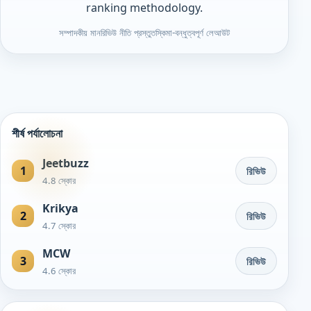
ranking methodology.
সম্পাদকীয় মান
রিভিউ নীতি প্রস্তুত
স্কিমা-বন্ধুত্বপূর্ণ লেআউট
শীর্ষ পর্যালোচনা
Jeetbuzz
1
রিভিউ
4.8 স্কোর
Krikya
2
রিভিউ
4.7 স্কোর
MCW
3
রিভিউ
4.6 স্কোর