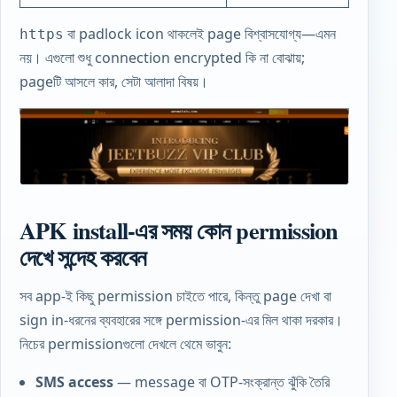
বা padlock icon থাকলেই page বিশ্বাসযোগ্য—এমন
https
নয়। এগুলো শুধু connection encrypted কি না বোঝায়;
pageটি আসলে কার, সেটা আলাদা বিষয়।
APK install-এর সময় কোন permission
দেখে সন্দেহ করবেন
সব app-ই কিছু permission চাইতে পারে, কিন্তু page দেখা বা
sign in-ধরনের ব্যবহারের সঙ্গে permission-এর মিল থাকা দরকার।
নিচের permissionগুলো দেখলে থেমে ভাবুন:
SMS access
— message বা OTP-সংক্রান্ত ঝুঁকি তৈরি