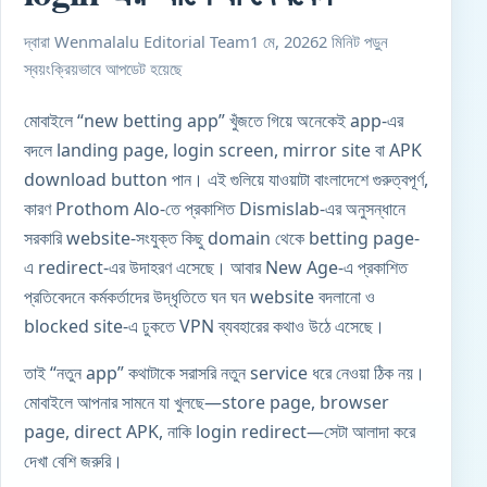
দ্বারা Wenmalalu Editorial Team
1 মে, 2026
2 মিনিট পড়ুন
স্বয়ংক্রিয়ভাবে আপডেট হয়েছে
মোবাইলে “new betting app” খুঁজতে গিয়ে অনেকেই app-এর
বদলে landing page, login screen, mirror site বা APK
download button পান। এই গুলিয়ে যাওয়াটা
বাংলাদেশ
ে গুরুত্বপূর্ণ,
কারণ Prothom Alo-তে প্রকাশিত Dismislab-এর অনুসন্ধানে
সরকারি website-সংযুক্ত কিছু domain থেকে betting page-
এ redirect-এর উদাহরণ এসেছে। আবার New Age-এ প্রকাশিত
প্রতিবেদনে কর্মকর্তাদের উদ্ধৃতিতে ঘন ঘন website বদলানো ও
blocked site-এ ঢুকতে VPN ব্যবহারের কথাও উঠে এসেছে।
তাই “নতুন app” কথাটাকে সরাসরি নতুন service ধরে নেওয়া ঠিক নয়।
মোবাইলে আপনার সামনে যা খুলছে—store page, browser
page, direct APK, নাকি login redirect—সেটা আলাদা করে
দেখা বেশি জরুরি।