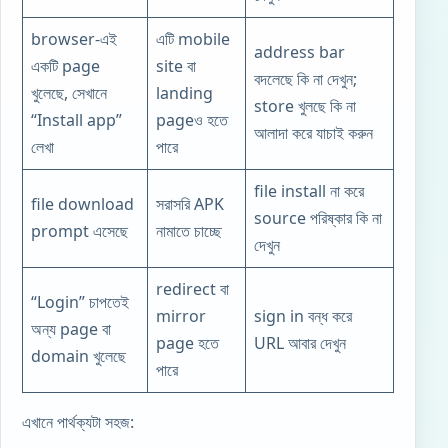
browser-এই
এটি mobile
address bar
একটি page
site বা
বদলেছে কি না দেখুন;
খুলেছে, সেখানে
landing
store খুলছে কি না
“Install app”
pageও হতে
আলাদা করে যাচাই করুন
লেখা
পারে
file install না করে
file download
সরাসরি APK
source পরিষ্কার কি না
prompt এসেছে
নামাতে চাচ্ছে
দেখুন
redirect বা
“Login” চাপতেই
mirror
sign in বন্ধ করে
অন্য page বা
page হতে
URL আবার দেখুন
domain খুলেছে
পারে
এখানে পার্থক্যটা সহজ: