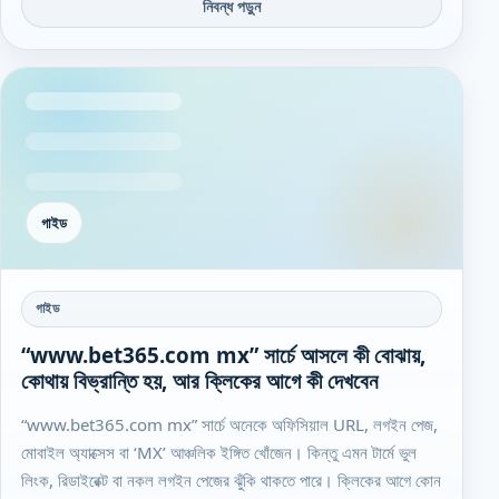
নিবন্ধ পড়ুন
গাইড
গাইড
“www.bet365.com mx” সার্চে আসলে কী বোঝায়,
কোথায় বিভ্রান্তি হয়, আর ক্লিকের আগে কী দেখবেন
“www.bet365.com mx” সার্চে অনেকে অফিসিয়াল URL, লগইন পেজ,
মোবাইল অ্যাক্সেস বা ‘MX’ আঞ্চলিক ইঙ্গিত খোঁজেন। কিন্তু এমন টার্মে ভুল
লিংক, রিডাইরেক্ট বা নকল লগইন পেজের ঝুঁকি থাকতে পারে। ক্লিকের আগে কোন