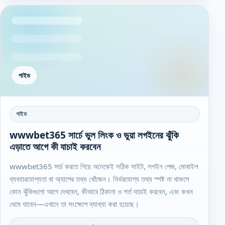
গাইড
গাইড
wwwbet365 সার্চে ভুল লিংক ও ভুয়া লগইনের ঝুঁকি
এড়াতে আগে কী যাচাই করবেন
wwwbet365 সার্চ করতে গিয়ে অনেকেই সঠিক সাইট, লগইন পেজ, মোবাইল
ব্যবহারযোগ্যতা বা অ্যাপের তথ্য খোঁজেন। নির্ভরযোগ্য তথ্য স্পষ্ট না থাকলে
কোন ঝুঁকিগুলো আগে দেখবেন, কীভাবে ঠিকানা ও শর্ত যাচাই করবেন, এবং কখন
থেমে যাবেন—এখানে তা সংক্ষেপে ব্যাখ্যা করা হয়েছে।