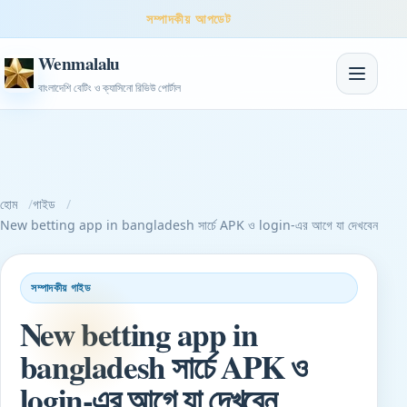
সম্পাদকীয় আপডেট
Wenmalalu
নেভিগেশন টগ
বাংলাদেশি বেটিং ও ক্যাসিনো রিভিউ পোর্টাল
হোম
গাইড
New betting app in bangladesh সার্চে APK ও login-এর আগে যা দেখবেন
সম্পাদকীয় গাইড
New betting app in
bangladesh সার্চে APK ও
login-এর আগে যা দেখবেন