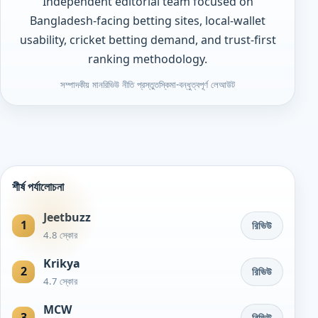
Independent editorial team focused on
Bangladesh-facing betting sites, local-wallet
usability, cricket betting demand, and trust-first
ranking methodology.
সম্পাদকীয় মান
রিভিউ নীতি প্রস্তুত
স্কিমা-বন্ধুত্বপূর্ণ লেআউট
শীর্ষ পর্যালোচনা
Jeetbuzz
1
রিভিউ
4.8 স্কোর
Krikya
2
রিভিউ
4.7 স্কোর
MCW
3
রিভিউ