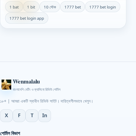
1 bat
1 bit
10 স্টেক
1777 bet
1777 bet login
1777 bet login app
Wenmalalu
বাংলাদেশি বেটিং ও ক্যাসিনো রিভিউ পোর্টাল
১৮+ | আমরা একটি স্বাধীন রিভিউ সাইট। দায়িত্বশীলভাবে খেলুন।
X
F
T
In
পোর্টাল বিভাগ