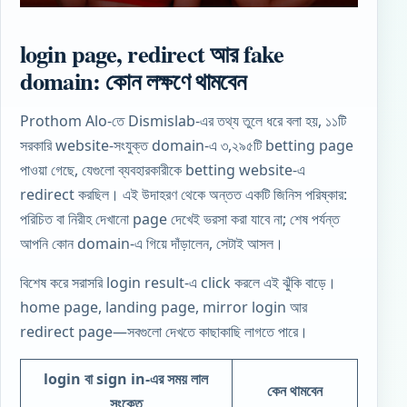
login page, redirect আর fake
domain: কোন লক্ষণে থামবেন
Prothom Alo-তে Dismislab-এর তথ্য তুলে ধরে বলা হয়, ১১টি
সরকারি website-সংযুক্ত domain-এ ৩,২৯৫টি betting page
পাওয়া গেছে, যেগুলো ব্যবহারকারীকে betting website-এ
redirect করছিল। এই উদাহরণ থেকে অন্তত একটি জিনিস পরিষ্কার:
পরিচিত বা নিরীহ দেখানো page দেখেই ভরসা করা যাবে না; শেষ পর্যন্ত
আপনি কোন domain-এ গিয়ে দাঁড়ালেন, সেটাই আসল।
বিশেষ করে সরাসরি login result-এ click করলে এই ঝুঁকি বাড়ে।
home page, landing page, mirror login আর
redirect page—সবগুলো দেখতে কাছাকাছি লাগতে পারে।
login বা sign in-এর সময় লাল
কেন থামবেন
সংকেত