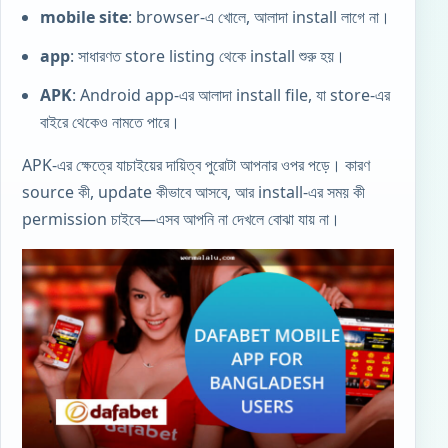
mobile site
: browser-এ খোলে, আলাদা install লাগে না।
app
: সাধারণত store listing থেকে install শুরু হয়।
APK
: Android app-এর আলাদা install file, যা store-এর
বাইরে থেকেও নামতে পারে।
APK-এর ক্ষেত্রে যাচাইয়ের দায়িত্ব পুরোটা আপনার ওপর পড়ে। কারণ
source কী, update কীভাবে আসবে, আর install-এর সময় কী
permission চাইবে—এসব আপনি না দেখলে বোঝা যায় না।