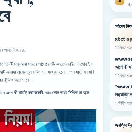
3
4.
বে
সর্বশেষ নিব
xbet app 
1 মিনিট পড়ু
ভাবে আপডেট হয়েছে
wwwbet365
ধারণত তিনটি সম্ভাবনা সামনে আসে: কেউ হয়তো লগইন বা
মোবাইল
আগে কী যা
দুটি আলাদা নামের তুলনা কি না। সমস্যা হলো, এমন সার্চে সরাসরি
1 মিনিট পড়ু
ার ঝুঁকি থাকতে পারে।
“www.be
চ দিয়ে এলে
কী যাচাই করা জরুরি
, আর
কোন তথ্য নিশ্চিত না হলে
বিভ্রান্তি
1 মিনিট পড়ু
জনপ্রিয় ট্