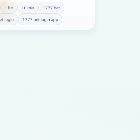
1 bit
10 স্টেক
1777 bet
et login
1777 bet login app