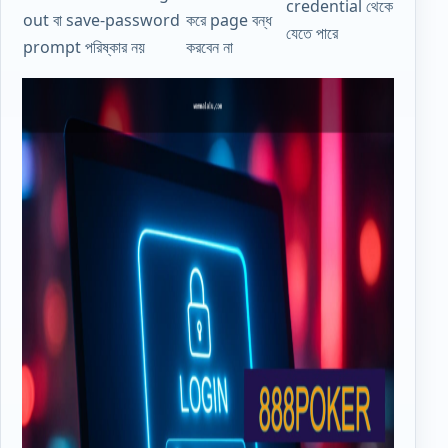
credential থেকে
out বা save-password
করে page বন্ধ
যেতে পারে
prompt পরিষ্কার নয়
করবেন না