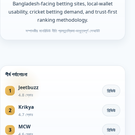
Bangladesh-facing betting sites, local-wallet
usability, cricket betting demand, and trust-first
ranking methodology.
সম্পাদকীয় মান
রিভিউ নীতি প্রস্তুত
স্কিমা-বন্ধুত্বপূর্ণ লেআউট
শীর্ষ পর্যালোচনা
Jeetbuzz
1
রিভিউ
4.8 স্কোর
Krikya
2
রিভিউ
4.7 স্কোর
MCW
3
রিভিউ
4.6 স্কোর