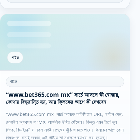
গাইড
গাইড
“www.bet365.com mx” সার্চে আসলে কী বোঝায়,
কোথায় বিভ্রান্তি হয়, আর ক্লিকের আগে কী দেখবেন
“www.bet365.com mx” সার্চে অনেকে অফিসিয়াল URL, লগইন পেজ,
মোবাইল অ্যাক্সেস বা ‘MX’ আঞ্চলিক ইঙ্গিত খোঁজেন। কিন্তু এমন টার্মে ভুল
লিংক, রিডাইরেক্ট বা নকল লগইন পেজের ঝুঁকি থাকতে পারে। ক্লিকের আগে কোন
বিষয়গুলো যাচাই জরুরি, এই গাইডে তা সংক্ষেপে ব্যাখ্যা করা হয়েছে।