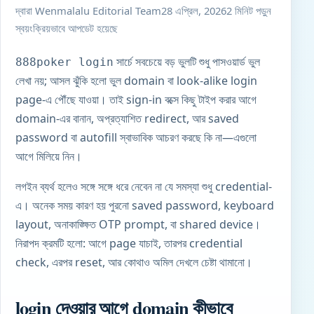
দ্বারা Wenmalalu Editorial Team
28 এপ্রিল, 2026
2 মিনিট পড়ুন
স্বয়ংক্রিয়ভাবে আপডেট হয়েছে
সার্চে সবচেয়ে বড় ভুলটি শুধু পাসওয়ার্ড ভুল
888poker login
লেখা নয়; আসল ঝুঁকি হলো ভুল domain বা look-alike login
page-এ পৌঁছে যাওয়া। তাই sign-in বক্সে কিছু টাইপ করার আগে
domain-এর বানান, অপ্রত্যাশিত redirect, আর saved
password বা autofill স্বাভাবিক আচরণ করছে কি না—এগুলো
আগে মিলিয়ে নিন।
লগইন ব্যর্থ হলেও সঙ্গে সঙ্গে ধরে নেবেন না যে সমস্যা শুধু credential-
এ। অনেক সময় কারণ হয় পুরনো saved password, keyboard
layout, অনাকাঙ্ক্ষিত OTP prompt, বা shared device।
নিরাপদ ক্রমটি হলো: আগে page যাচাই, তারপর credential
check, এরপর reset, আর কোথাও অমিল দেখলে চেষ্টা থামানো।
login দেওয়ার আগে domain কীভাবে