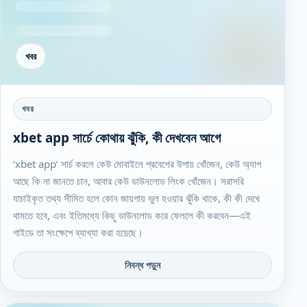
খবর
খবর
xbet app সার্চে কোথায় ঝুঁকি, কী দেখবেন আগে
‘xbet app’ সার্চ করলে কেউ মোবাইলে প্রবেশের উপায় খোঁজেন, কেউ অ্যাপ
আছে কি না জানতে চান, আবার কেউ ডাউনলোড লিংক খোঁজেন। সরাসরি
যাচাইকৃত তথ্য সীমিত হলে কোন জায়গায় ভুল হওয়ার ঝুঁকি থাকে, কী কী দেখে
থামতে হবে, এবং ইতিমধ্যে কিছু ডাউনলোড করে ফেললে কী করবেন—এই
গাইডে তা সংক্ষেপে ব্যাখ্যা করা হয়েছে।
নিবন্ধ পড়ুন