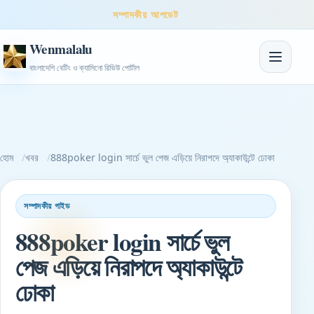
সম্পাদকীয় আপডেট
Wenmalalu
নেভিগেশন টগ
বাংলাদেশি বেটিং ও ক্যাসিনো রিভিউ পোর্টাল
হোম
খবর
888poker login সার্চে ভুল পেজ এড়িয়ে নিরাপদে অ্যাকাউন্টে ঢোকা
সম্পাদকীয় গাইড
888poker login সার্চে ভুল
পেজ এড়িয়ে নিরাপদে অ্যাকাউন্টে
ঢোকা