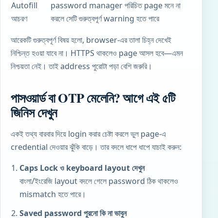
Autofill
password manager পরিচিত page মনে না
আচরণ
করলে সেটি গুরুত্বপূর্ণ warning হতে পারে
আরেকটি গুরুত্বপূর্ণ বিষয় হলো, browser-এর তালা চিহ্ন দেখেই
নিশ্চিন্ত হওয়া যাবে না। HTTPS থাকলেও page আসল হবে—এমন
নিশ্চয়তা নেই। তাই address পুরোটা পড়া বেশি জরুরি।
পাসওয়ার্ড বা OTP মেলেনি? আগে এই ৫টি
জিনিস দেখুন
একই তথ্য বারবার দিয়ে login করার চেষ্টা করলে ভুল page-এ
credential দেওয়ার ঝুঁকি বাড়ে। তার বদলে ধাপে ধাপে যাচাই করুন:
Caps Lock ও keyboard layout দেখুন
বাংলা/ইংরেজি layout বদলে গেলে password ঠিক থাকলেও
mismatch হতে পারে।
Saved password পুরনো কি না ভাবুন