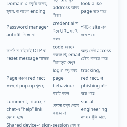
Domain-এ বাড়তি অক্ষর,
look-alike
address আবার
ড্যাশ, বা অচেনা ending
page হতে পারে
মিলান
credential না
Password manager
পরিচিত site নাও
দিয়ে URL যাচাই
autofill দিচ্ছে না
হতে পারে
করুন
code ব্যবহার
আপনি না চাইতেই OTP বা
অন্য কেউ access
করবেন না; email
reset message আসছে
চেষ্টায় থাকতে পারে
নিরাপত্তা দেখুন
login বন্ধ করে
tracking,
Page বারবার redirect
page
redirect, বা
করছে বা pop-up খুলছে
behaviour
phishing ফাঁদ
যাচাই করুন
হতে পারে
comment, inbox, বা
social
কোনো তথ্য শেয়ার
chat-এ “help” link
engineering
করবেন না
দেওয়া হচ্ছে
হওয়ার ঝুঁকি আছে
Shared device-এ sign-
session শেষ না