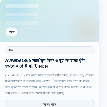
গাইড
গাইড
wwwbet365 সার্চে ভুল লিংক ও ভুয়া লগইনের ঝুঁকি
এড়াতে আগে কী যাচাই করবেন
wwwbet365 সার্চ করতে গিয়ে অনেকেই সঠিক সাইট, লগইন পেজ, মোবাইল
ব্যবহারযোগ্যতা বা অ্যাপের তথ্য খোঁজেন। নির্ভরযোগ্য তথ্য স্পষ্ট না থাকলে
কোন ঝুঁকিগুলো আগে দেখবেন, কীভাবে ঠিকানা ও শর্ত যাচাই করবেন, এবং কখন
থেমে যাবেন—এখানে তা সংক্ষেপে ব্যাখ্যা করা হয়েছে।
নিবন্ধ পড়ুন