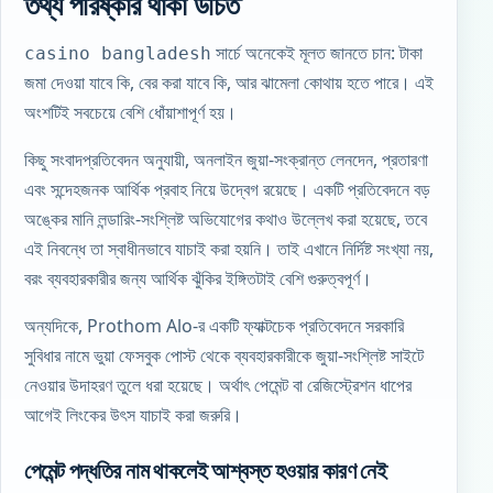
তথ্য পরিষ্কার থাকা উচিত
সার্চে অনেকেই মূলত জানতে চান: টাকা
casino bangladesh
জমা দেওয়া যাবে কি, বের করা যাবে কি, আর ঝামেলা কোথায় হতে পারে। এই
অংশটিই সবচেয়ে বেশি ধোঁয়াশাপূর্ণ হয়।
কিছু সংবাদপ্রতিবেদন অনুযায়ী, অনলাইন জুয়া-সংক্রান্ত লেনদেন, প্রতারণা
এবং সন্দেহজনক আর্থিক প্রবাহ নিয়ে উদ্বেগ রয়েছে। একটি প্রতিবেদনে বড়
অঙ্কের মানি লন্ডারিং-সংশ্লিষ্ট অভিযোগের কথাও উল্লেখ করা হয়েছে, তবে
এই নিবন্ধে তা স্বাধীনভাবে যাচাই করা হয়নি। তাই এখানে নির্দিষ্ট সংখ্যা নয়,
বরং ব্যবহারকারীর জন্য আর্থিক ঝুঁকির ইঙ্গিতটাই বেশি গুরুত্বপূর্ণ।
অন্যদিকে, Prothom Alo-র একটি ফ্যাক্টচেক প্রতিবেদনে সরকারি
সুবিধার নামে ভুয়া ফেসবুক পোস্ট থেকে ব্যবহারকারীকে জুয়া-সংশ্লিষ্ট সাইটে
নেওয়ার উদাহরণ তুলে ধরা হয়েছে। অর্থাৎ পেমেন্ট বা রেজিস্ট্রেশন ধাপের
আগেই লিংকের উৎস যাচাই করা জরুরি।
পেমেন্ট পদ্ধতির নাম থাকলেই আশ্বস্ত হওয়ার কারণ নেই