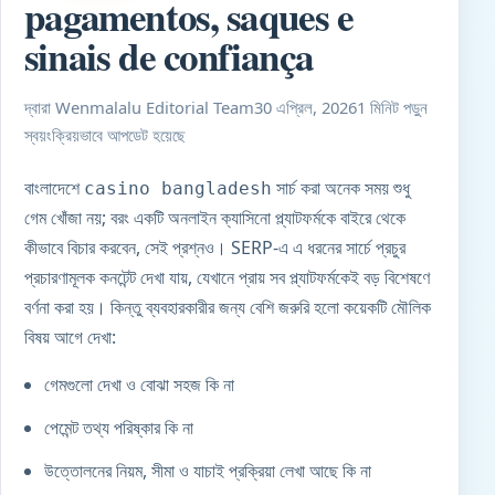
pagamentos, saques e
sinais de confiança
দ্বারা Wenmalalu Editorial Team
30 এপ্রিল, 2026
1 মিনিট পড়ুন
স্বয়ংক্রিয়ভাবে আপডেট হয়েছে
বাংলাদেশ
ে
সার্চ করা অনেক সময় শুধু
casino bangladesh
গেম খোঁজা নয়; বরং একটি অনলাইন ক্যাসিনো প্ল্যাটফর্মকে বাইরে থেকে
কীভাবে বিচার করবেন, সেই প্রশ্নও। SERP-এ এ ধরনের সার্চে প্রচুর
প্রচারণামূলক কনটেন্ট দেখা যায়, যেখানে প্রায় সব প্ল্যাটফর্মকেই বড় বিশেষণে
বর্ণনা করা হয়। কিন্তু ব্যবহারকারীর জন্য বেশি জরুরি হলো কয়েকটি মৌলিক
বিষয় আগে দেখা:
গেমগুলো দেখা ও বোঝা সহজ কি না
পেমেন্ট তথ্য পরিষ্কার কি না
উত্তোলনের নিয়ম, সীমা ও যাচাই প্রক্রিয়া লেখা আছে কি না