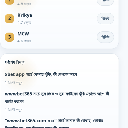
4.8 স্কোর
Krikya
2
রিভিউ
4.7 স্কোর
MCW
3
রিভিউ
4.6 স্কোর
সর্বশেষ নিবন্ধ
xbet app সার্চে কোথায় ঝুঁকি, কী দেখবেন আগে
1 মিনিট পড়ুন
wwwbet365 সার্চে ভুল লিংক ও ভুয়া লগইনের ঝুঁকি এড়াতে আগে কী
যাচাই করবেন
1 মিনিট পড়ুন
“www.bet365.com mx” সার্চে আসলে কী বোঝায়, কোথায়