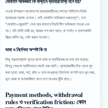
মোবাইল অভিজ্ঞতা কি বাস্তবে ব্যবহারযোগ্য মনে হয়?
দেওয়া উপকরণে বাংলাদেশের ব্যবহারকারীদের ক্ষেত্রে স্মার্টফোন-নির্ভর
ব্যবহারের প্রসঙ্গ এসেছে। তাই মোবাইল অভিজ্ঞতা গুরুত্বপূর্ণ। তবে
“মোবাইল-ফ্রেন্ডলি” লেখা আর বাস্তবে স্থিতিশীল অভিজ্ঞতা পাওয়া এক
নয়। যদি সাইট ভারী হয়, বারবার পপ-আপ আসে, বা লগইন ও ক্যাশআউট
স্ক্রিন জটিল হয়, সেটা খারাপ সংকেত।
ভাষা ও নির্দেশনা অস্পষ্ট কি না
কিছু প্রচারণামূলক সূত্রে বাংলা ভাষা বা স্থানীয়করণের কথা বলা হয়েছে,
কিন্তু সেগুলো স্বাধীনভাবে যাচাই করা হয়নি। ব্যবহারকারীর দিক থেকে মূল
কথা হলো: ভাষা, শর্ত, বাটন ও অর্থ-সংক্রান্ত নির্দেশনা অস্পষ্ট হলে ভুল করা,
ভুল বোঝা বা অনাকাঙ্ক্ষিত ধাপে চলে যাওয়ার ঝুঁকি বাড়ে।
Payment methods, withdrawal
rules ও verification friction: কোন