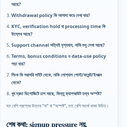
আছে?
Withdrawal policy কি আলাদা করে দেখা যায়?
KYC, verification hold বা processing time কি
উল্লেখ আছে?
Support channel সত্যিই দৃশ্যমান, নাকি শুধু লেখা আছে?
Terms, bonus conditions ও data-use policy
পড়া যায়?
লিংক কি সরাসরি সাইট থেকে, নাকি সোশ্যাল পোস্ট/কমেন্ট/ইনবক্স
থেকে?
খুব দ্রুত ডিপোজিটে চাপ আছে, কিন্তু ক্যাশআউট তথ্য অস্পষ্ট?
যত বেশি প্রশ্নের উত্তর “না” বা “অস্পষ্ট”, তত বেশি সতর্ক থাকা উচিত।
শেষ কথা: signup pressure নয়,