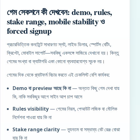
গেম সেকশনে কী দেখবেন: demo, rules,
stake range, mobile stability ও
forced signup
প্রচারভিত্তিক কনটেন্টে সাধারণত স্লট, লাইভ ডিলার, স্পোর্টস বেটিং,
ক্রিপ্টো, মোবাইল সাপোর্ট—সবকিছু একসঙ্গে সাজিয়ে দেখানো হয়। কিন্তু
গেমের সংখ্যা বা ক্যাটাগরি একা কোনো ব্যবহারযোগ্য সূচক নয়।
গেমের দিক থেকে
প্ল্যাটফর্ম
বিচার করতে এই চেকলিস্ট বেশি কার্যকর:
Demo বা preview আছে কি না
— অন্তত কিছু গেম দেখা যায়
কি, নাকি সবকিছুর আগে সাইন আপ চাপ আসে
Rules visibility
— গেমের নিয়ম, পেআউট লজিক বা মৌলিক
নির্দেশনা পাওয়া যায় কি না
Stake range clarity
— ন্যূনতম বা সম্ভাব্য বেট রেঞ্জ বোঝা
যায় কি না