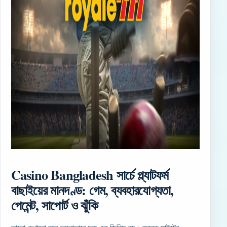
Casino Bangladesh সার্চে প্ল্যাটফর্ম
বাছাইয়ের মানদণ্ড: গেম, ব্যবহারযোগ্যতা,
পেমেন্ট, সাপোর্ট ও ঝুঁকি