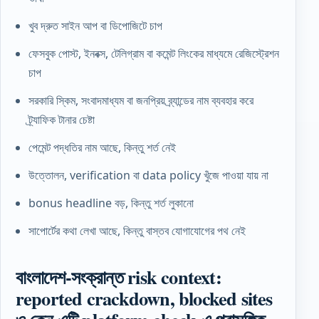
খুব দ্রুত সাইন আপ বা ডিপোজিটে চাপ
ফেসবুক পোস্ট, ইনবক্স, টেলিগ্রাম বা কমেন্ট লিংকের মাধ্যমে রেজিস্ট্রেশন
চাপ
সরকারি স্কিম, সংবাদমাধ্যম বা জনপ্রিয় ব্র্যান্ডের নাম ব্যবহার করে
ট্র্যাফিক টানার চেষ্টা
পেমেন্ট পদ্ধতির নাম আছে, কিন্তু শর্ত নেই
উত্তোলন, verification বা data policy খুঁজে পাওয়া যায় না
bonus headline বড়, কিন্তু শর্ত লুকানো
সাপোর্টের কথা লেখা আছে, কিন্তু বাস্তব যোগাযোগের পথ নেই
বাংলাদেশ-সংক্রান্ত risk context:
reported crackdown, blocked sites