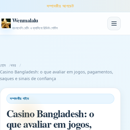
সম্পাদকীয় আপডেট
Wenmalalu
নেভিগেশন টগ
বাংলাদেশি বেটিং ও ক্যাসিনো রিভিউ পোর্টাল
হোম
খবর
Casino Bangladesh: o que avaliar em jogos, pagamentos,
saques e sinais de confiança
সম্পাদকীয় গাইড
Casino Bangladesh: o
que avaliar em jogos,