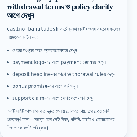
withdrawal terms ও policy clarity
আগে দেখুন
সার্চে ব্যবহারকারীর জন্য সবচেয়ে কাজের
casino bangladesh
নিয়মগুলো জটিল নয়:
গেমের সংখ্যার আগে ব্যবহারযোগ্যতা দেখুন
payment logo-এর আগে payment terms দেখুন
deposit headline-এর আগে withdrawal rules দেখুন
bonus promise-এর আগে শর্ত পড়ুন
support claim-এর আগে যোগাযোগের পথ দেখুন
একটি সাইট আপনাকে কত দ্রুত খেলায় ঢোকাতে চায়, তার চেয়ে বেশি
গুরুত্বপূর্ণ হলো—সমস্যা হলে সেটি নিয়ম, পলিসি, যাচাই ও যোগাযোগের
দিক থেকে কতটা পরিষ্কার।