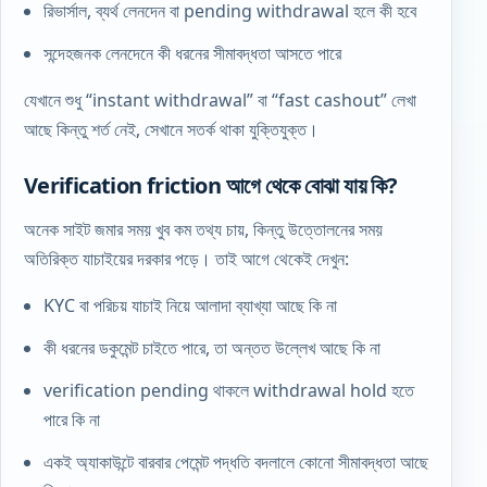
রিভার্সাল, ব্যর্থ লেনদেন বা pending withdrawal হলে কী হবে
সন্দেহজনক লেনদেনে কী ধরনের সীমাবদ্ধতা আসতে পারে
যেখানে শুধু “instant withdrawal” বা “fast cashout” লেখা
আছে কিন্তু শর্ত নেই, সেখানে সতর্ক থাকা যুক্তিযুক্ত।
Verification friction আগে থেকে বোঝা যায় কি?
অনেক সাইট জমার সময় খুব কম তথ্য চায়, কিন্তু উত্তোলনের সময়
অতিরিক্ত যাচাইয়ের দরকার পড়ে। তাই আগে থেকেই দেখুন:
KYC বা পরিচয় যাচাই নিয়ে আলাদা ব্যাখ্যা আছে কি না
কী ধরনের ডকুমেন্ট চাইতে পারে, তা অন্তত উল্লেখ আছে কি না
verification pending থাকলে withdrawal hold হতে
পারে কি না
একই অ্যাকাউন্টে বারবার পেমেন্ট পদ্ধতি বদলালে কোনো সীমাবদ্ধতা আছে